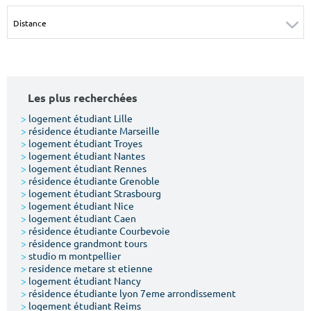
Surface min
Surface max
m²
m²
Type de location
Les plus recherchées
Colocation
>
logement étudiant Lille
>
résidence étudiante Marseille
Votre date d'entrée
>
logement étudiant Troyes
>
logement étudiant Nantes
>
logement étudiant Rennes
>
résidence étudiante Grenoble
>
logement étudiant Strasbourg
>
logement étudiant Nice
>
logement étudiant Caen
Chercher
>
résidence étudiante Courbevoie
>
résidence grandmont tours
>
studio m montpellier
>
residence metare st etienne
>
logement étudiant Nancy
>
résidence étudiante lyon 7eme arrondissement
>
logement étudiant Reims