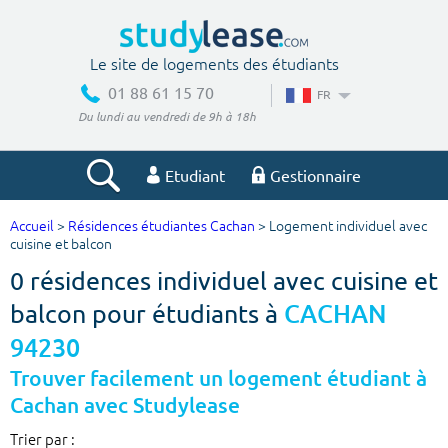
Le site de logements des étudiants
01 88 61 15 70
FR
Du lundi au vendredi de 9h à 18h
Etudiant
Gestionnaire
Accueil
>
Résidences étudiantes Cachan
> Logement individuel avec
Votre recherche
cuisine et balcon
0 résidences individuel avec cuisine et
Ville, école
balcon pour étudiants à
CACHAN
94230
Budget min
Budget max
Trouver facilement un logement étudiant à
Cachan avec Studylease
€
€
Trier par :