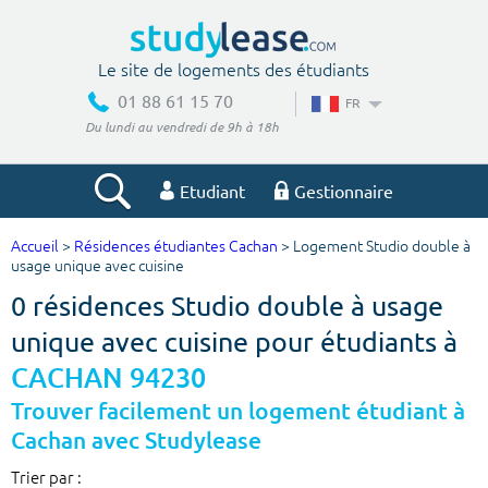
Le site de logements des étudiants
01 88 61 15 70
FR
Du lundi au vendredi de 9h à 18h
Etudiant
Gestionnaire
Accueil
>
Résidences étudiantes Cachan
> Logement Studio double à
Votre recherche
usage unique avec cuisine
0 résidences Studio double à usage
Ville, école
unique avec cuisine pour étudiants à
CACHAN 94230
Budget min
Budget max
Trouver facilement un logement étudiant à
Cachan avec Studylease
€
€
Trier par :