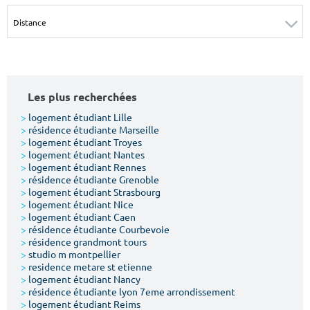
Surface min
Surface max
m²
m²
Type de location
Les plus recherchées
Colocation
>
logement étudiant Lille
>
résidence étudiante Marseille
Votre date d'entrée
>
logement étudiant Troyes
>
logement étudiant Nantes
>
logement étudiant Rennes
>
résidence étudiante Grenoble
>
logement étudiant Strasbourg
>
logement étudiant Nice
>
logement étudiant Caen
Chercher
>
résidence étudiante Courbevoie
>
résidence grandmont tours
>
studio m montpellier
>
residence metare st etienne
>
logement étudiant Nancy
>
résidence étudiante lyon 7eme arrondissement
>
logement étudiant Reims