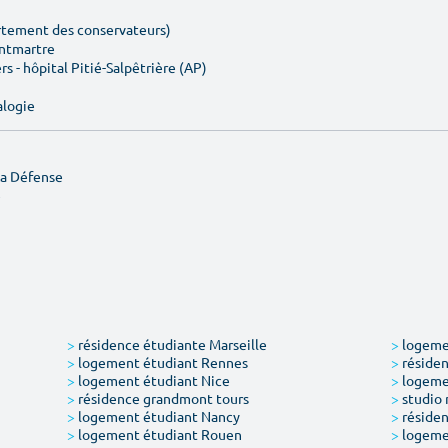
artement des conservateurs)
ontmartre
rs - hôpital Pitié-Salpêtrière (AP)
alogie
La Défense
e
>
résidence étudiante Marseille
>
logemen
>
logement étudiant Rennes
>
résiden
>
logement étudiant Nice
>
logeme
>
résidence grandmont tours
>
studio 
>
logement étudiant Nancy
>
résiden
>
logement étudiant Rouen
>
logeme