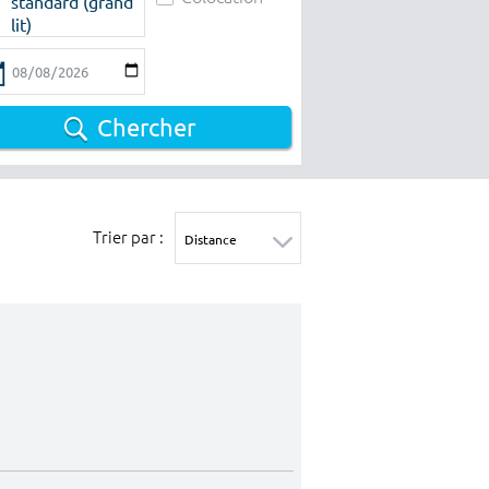
standard (grand
lit)
Chercher
Trier par :