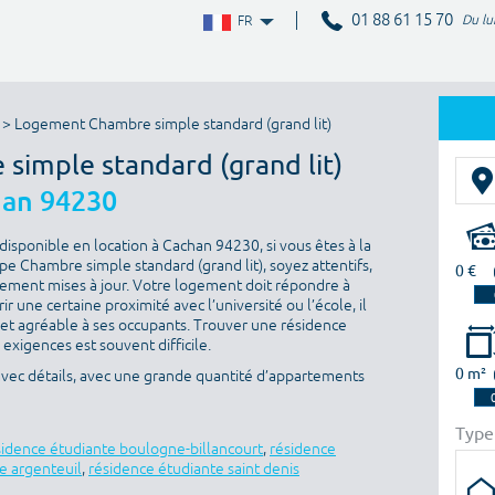
01 88 61 15 70
Du lu
FR
> Logement Chambre simple standard (grand lit)
simple standard (grand lit)
an 94230
isponible en location à Cachan 94230, si vous êtes à la
e Chambre simple standard (grand lit), soyez attentifs,
0 €
èrement mises à jour. Votre logement doit répondre à
rir une certaine proximité avec l’université ou l’école, il
 et agréable à ses occupants. Trouver une résidence
 exigences est souvent difficile.
0 m²
avec détails, avec une grande quantité d’appartements
Type
sidence étudiante boulogne-billancourt
,
résidence
e argenteuil
,
résidence étudiante saint denis