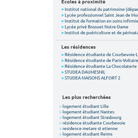
Écoles à proximité
Institut national du patrimoine (dép
>
Lycée professionnel Saint Jean de M
>
Institut de formation en soins infirmie
>
Lycée privé Bossuet Notre-Dame
>
Institut de puériculture et de périnat
>
Les résidences
Résidence étudiante de Courbevoie-
>
Résidence étudiante de Paris-Voltair
>
Résidence étudiante La Chocolaterie
>
STUDEA DAUMESNIL
>
STUDEA MAISONS ALFORT 2
>
Les plus recherchées
>
logement étudiant Lille
>
logement étudiant Nantes
>
logement étudiant Strasbourg
>
résidence étudiante Courbevoie
>
residence metare st etienne
>
logement étudiant Reims