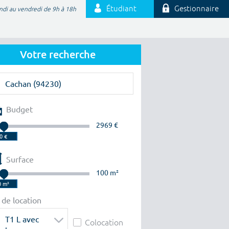
Étudiant
Gestionnaire
ndi au vendredi de 9h à 18h
Votre recherche
Budget
2969 €
Surface
100 m²
 de location
T1 L avec
Colocation