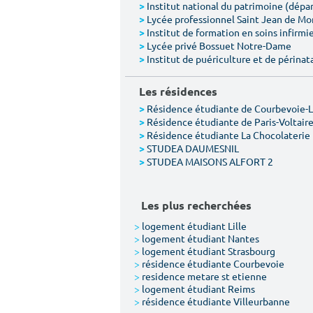
Institut national du patrimoine (dép
>
Lycée professionnel Saint Jean de M
>
Institut de formation en soins infirmie
>
Lycée privé Bossuet Notre-Dame
>
Institut de puériculture et de périnat
>
Les résidences
Résidence étudiante de Courbevoie-
>
Résidence étudiante de Paris-Voltair
>
Résidence étudiante La Chocolaterie
>
STUDEA DAUMESNIL
>
STUDEA MAISONS ALFORT 2
>
Les plus recherchées
>
logement étudiant Lille
>
logement étudiant Nantes
>
logement étudiant Strasbourg
>
résidence étudiante Courbevoie
>
residence metare st etienne
>
logement étudiant Reims
>
résidence étudiante Villeurbanne