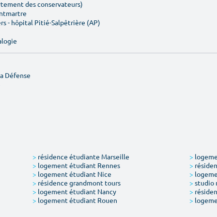
artement des conservateurs)
ontmartre
rs - hôpital Pitié-Salpêtrière (AP)
alogie
La Défense
e
>
résidence étudiante Marseille
>
logemen
>
logement étudiant Rennes
>
résiden
>
logement étudiant Nice
>
logeme
>
résidence grandmont tours
>
studio 
>
logement étudiant Nancy
>
résiden
>
logement étudiant Rouen
>
logeme