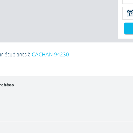
ur étudiants à
CACHAN 94230
erchées