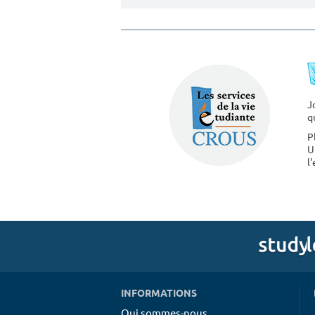
J
q
P
U
l
INFORMATIONS
Qui sommes-nous