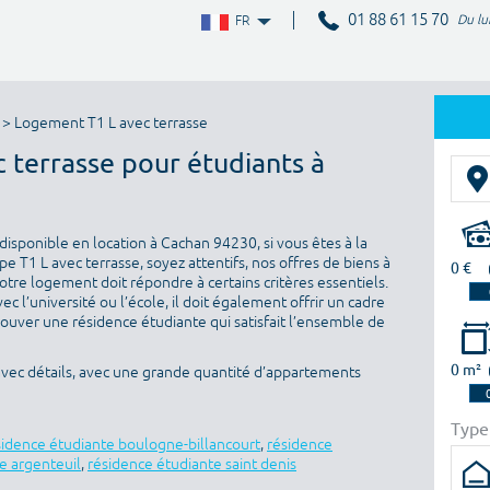
01 88 61 15 70
Du lu
FR
> Logement T1 L avec terrasse
c terrasse pour étudiants à
isponible en location à Cachan 94230, si vous êtes à la
 T1 L avec terrasse, soyez attentifs, nos offres de biens à
0 €
otre logement doit répondre à certains critères essentiels.
ec l’université ou l’école, il doit également offrir un cadre
rouver une résidence étudiante qui satisfait l’ensemble de
0 m²
avec détails, avec une grande quantité d’appartements
Type
sidence étudiante boulogne-billancourt
,
résidence
e argenteuil
,
résidence étudiante saint denis