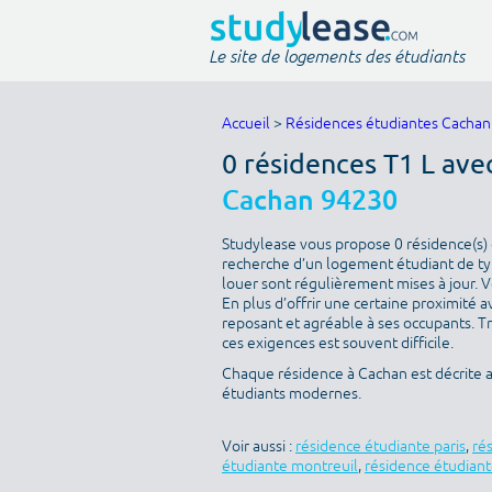
Le site de logements des étudiants
Accueil
>
Résidences étudiantes Cachan
0 résidences T1 L ave
Cachan 94230
Studylease vous propose 0 résidence(s) d
recherche d’un logement étudiant de type
louer sont régulièrement mises à jour. V
En plus d’offrir une certaine proximité av
reposant et agréable à ses occupants. T
ces exigences est souvent difficile.
Chaque résidence à Cachan est décrite 
étudiants modernes.
Voir aussi :
résidence étudiante paris
,
ré
étudiante montreuil
,
résidence étudiant