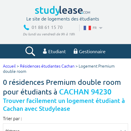
Le site de logements des étudiants
01 88 61 15 70
FR
Du lundi au vendredi de 9h à 18h
Etudiant
Gestionnaire
Accueil
>
Résidences étudiantes Cachan
> Logement Premium
Votre recherche
double room
0 résidences Premium double room
Ville, école
pour étudiants à
CACHAN 94230
Trouver facilement un logement étudiant à
Cachan avec Studylease
Budget min
Budget max
Trier par :
€
€