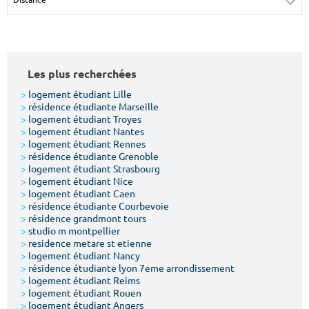
Surface min
Surface max
m²
m²
Les plus recherchées
Type de location
>
logement étudiant Lille
>
résidence étudiante Marseille
Colocation
>
logement étudiant Troyes
>
logement étudiant Nantes
Votre date d'entrée
>
logement étudiant Rennes
>
résidence étudiante Grenoble
>
logement étudiant Strasbourg
>
logement étudiant Nice
>
logement étudiant Caen
>
résidence étudiante Courbevoie
>
résidence grandmont tours
Chercher
>
studio m montpellier
>
residence metare st etienne
>
logement étudiant Nancy
>
résidence étudiante lyon 7eme arrondissement
>
logement étudiant Reims
>
logement étudiant Rouen
>
logement étudiant Angers