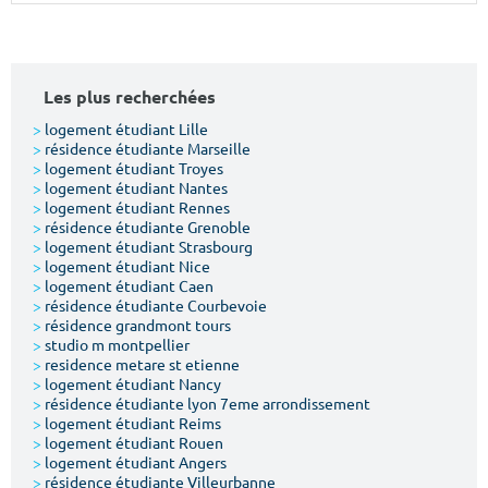
Surface min
Surface max
m²
m²
Les plus recherchées
Type de location
>
logement étudiant Lille
>
résidence étudiante Marseille
>
logement étudiant Troyes
Colocation
>
logement étudiant Nantes
>
logement étudiant Rennes
Votre date d'entrée
>
résidence étudiante Grenoble
>
logement étudiant Strasbourg
>
logement étudiant Nice
>
logement étudiant Caen
>
résidence étudiante Courbevoie
>
résidence grandmont tours
>
studio m montpellier
Chercher
>
residence metare st etienne
>
logement étudiant Nancy
>
résidence étudiante lyon 7eme arrondissement
>
logement étudiant Reims
>
logement étudiant Rouen
>
logement étudiant Angers
>
résidence étudiante Villeurbanne