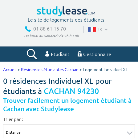
Le site de logements des étudiants
01 88 61 15 70
FR
Du lundi au vendredi de 9h à 18h
Etudiant
Gestionnaire
Accueil
>
Résidences étudiantes Cachan
> Logement Individuel XL
Votre recherche
0 résidences Individuel XL pour
Ville, école
étudiants à
CACHAN 94230
Trouver facilement un logement étudiant à
Cachan avec Studylease
Budget min
Budget max
Trier par :
€
€