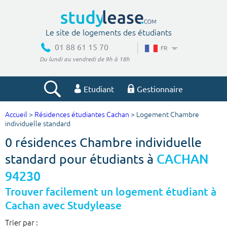
Le site de logements des étudiants
01 88 61 15 70
FR
Du lundi au vendredi de 9h à 18h
Etudiant
Gestionnaire
Accueil
>
Résidences étudiantes Cachan
> Logement Chambre
Votre recherche
individuelle standard
0 résidences Chambre individuelle
Ville, école
standard pour étudiants à
CACHAN
94230
Budget min
Budget max
Trouver facilement un logement étudiant à
Cachan avec Studylease
€
€
Trier par :