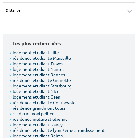
Surface min
Surface max
m²
m²
Type de location
Les plus recherchées
Colocation
>
logement étudiant Lille
>
résidence étudiante Marseille
Votre date d'entrée
>
logement étudiant Troyes
>
logement étudiant Nantes
>
logement étudiant Rennes
>
résidence étudiante Grenoble
>
logement étudiant Strasbourg
>
logement étudiant Nice
>
logement étudiant Caen
Chercher
>
résidence étudiante Courbevoie
>
résidence grandmont tours
>
studio m montpellier
>
residence metare st etienne
>
logement étudiant Nancy
>
résidence étudiante lyon 7eme arrondissement
>
logement étudiant Reims