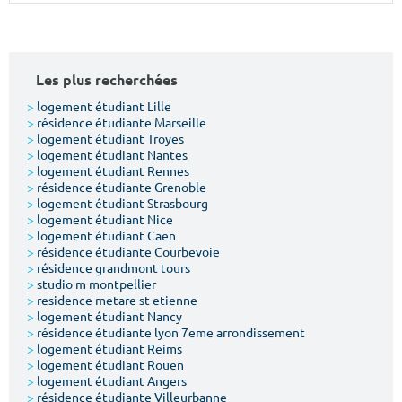
Surface min
Surface max
m²
m²
Les plus recherchées
Type de location
>
logement étudiant Lille
>
résidence étudiante Marseille
>
logement étudiant Troyes
Colocation
>
logement étudiant Nantes
>
logement étudiant Rennes
Votre date d'entrée
>
résidence étudiante Grenoble
>
logement étudiant Strasbourg
>
logement étudiant Nice
>
logement étudiant Caen
>
résidence étudiante Courbevoie
>
résidence grandmont tours
>
studio m montpellier
Chercher
>
residence metare st etienne
>
logement étudiant Nancy
>
résidence étudiante lyon 7eme arrondissement
>
logement étudiant Reims
>
logement étudiant Rouen
>
logement étudiant Angers
>
résidence étudiante Villeurbanne