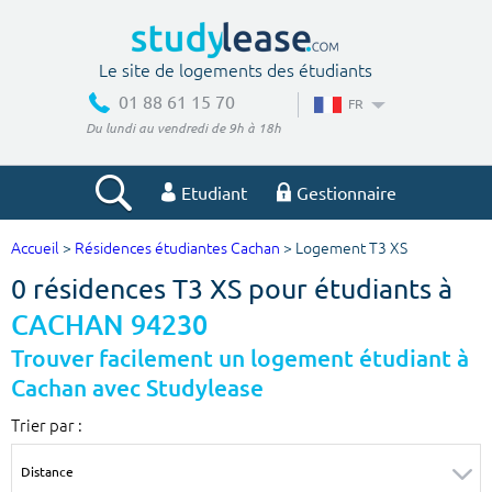
Le site de logements des étudiants
01 88 61 15 70
FR
Du lundi au vendredi de 9h à 18h
Etudiant
Gestionnaire
Accueil
>
Résidences étudiantes Cachan
> Logement T3 XS
Votre recherche
0 résidences T3 XS pour étudiants à
Ville, école
CACHAN 94230
Trouver facilement un logement étudiant à
Cachan avec Studylease
Budget min
Budget max
Trier par :
€
€