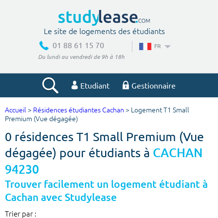
Le site de logements des étudiants
01 88 61 15 70
FR
Du lundi au vendredi de 9h à 18h
Etudiant
Gestionnaire
Accueil
>
Résidences étudiantes Cachan
> Logement T1 Small
Votre recherche
Premium (Vue dégagée)
0 résidences T1 Small Premium (Vue
Ville, école
dégagée) pour étudiants à
CACHAN
94230
Budget min
Budget max
Trouver facilement un logement étudiant à
Cachan avec Studylease
€
€
Trier par :