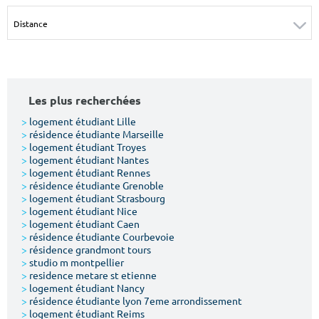
Surface min
Surface max
m²
m²
Type de location
Les plus recherchées
Colocation
>
logement étudiant Lille
>
résidence étudiante Marseille
Votre date d'entrée
>
logement étudiant Troyes
>
logement étudiant Nantes
>
logement étudiant Rennes
>
résidence étudiante Grenoble
>
logement étudiant Strasbourg
>
logement étudiant Nice
>
logement étudiant Caen
Chercher
>
résidence étudiante Courbevoie
>
résidence grandmont tours
>
studio m montpellier
>
residence metare st etienne
>
logement étudiant Nancy
>
résidence étudiante lyon 7eme arrondissement
>
logement étudiant Reims