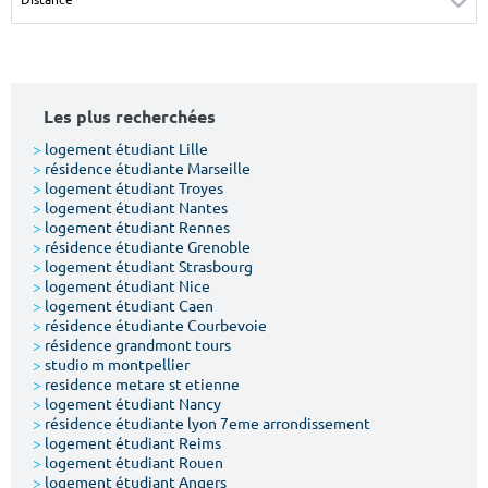
Surface min
Surface max
m²
m²
Les plus recherchées
Type de location
>
logement étudiant Lille
>
résidence étudiante Marseille
Colocation
>
logement étudiant Troyes
>
logement étudiant Nantes
Votre date d'entrée
>
logement étudiant Rennes
>
résidence étudiante Grenoble
>
logement étudiant Strasbourg
>
logement étudiant Nice
>
logement étudiant Caen
>
résidence étudiante Courbevoie
>
résidence grandmont tours
Chercher
>
studio m montpellier
>
residence metare st etienne
>
logement étudiant Nancy
>
résidence étudiante lyon 7eme arrondissement
>
logement étudiant Reims
>
logement étudiant Rouen
>
logement étudiant Angers