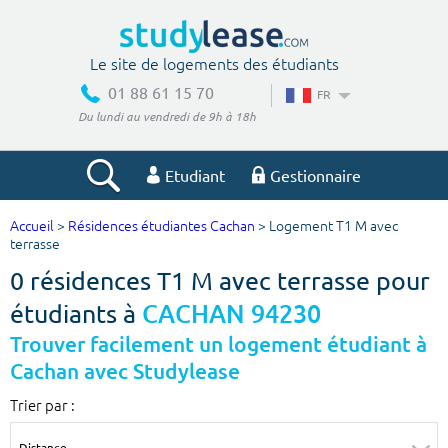
Le site de logements des étudiants
01 88 61 15 70
FR
Du lundi au vendredi de 9h à 18h
Etudiant
Gestionnaire
Accueil
>
Résidences étudiantes Cachan
> Logement T1 M avec
Votre recherche
terrasse
0 résidences T1 M avec terrasse pour
Ville, école
étudiants à
CACHAN 94230
Trouver facilement un logement étudiant à
Cachan avec Studylease
Budget min
Budget max
Trier par :
€
€