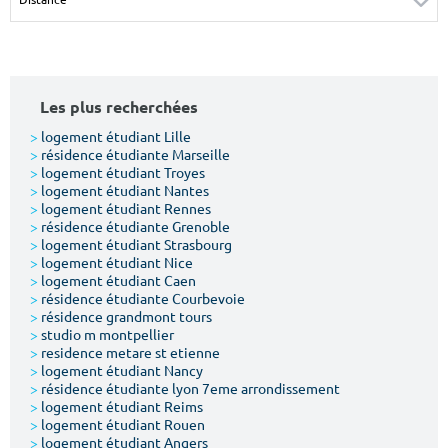
Surface min
Surface max
m²
m²
Les plus recherchées
Type de location
>
logement étudiant Lille
>
résidence étudiante Marseille
Colocation
>
logement étudiant Troyes
>
logement étudiant Nantes
Votre date d'entrée
>
logement étudiant Rennes
>
résidence étudiante Grenoble
>
logement étudiant Strasbourg
>
logement étudiant Nice
>
logement étudiant Caen
>
résidence étudiante Courbevoie
>
résidence grandmont tours
Chercher
>
studio m montpellier
>
residence metare st etienne
>
logement étudiant Nancy
>
résidence étudiante lyon 7eme arrondissement
>
logement étudiant Reims
>
logement étudiant Rouen
>
logement étudiant Angers