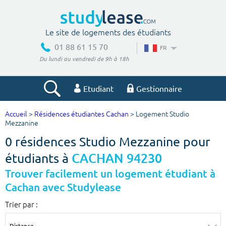
Le site de logements des étudiants
01 88 61 15 70
FR
Du lundi au vendredi de 9h à 18h
Etudiant
Gestionnaire
Accueil
>
Résidences étudiantes Cachan
> Logement Studio
Votre recherche
Mezzanine
0 résidences Studio Mezzanine pour
Ville, école
étudiants à
CACHAN 94230
Trouver facilement un logement étudiant à
Cachan avec Studylease
Budget min
Budget max
Trier par :
€
€