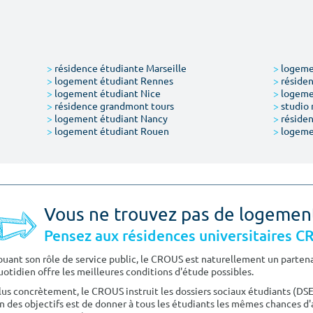
>
résidence étudiante Marseille
>
logemen
>
logement étudiant Rennes
>
résiden
>
logement étudiant Nice
>
logeme
>
résidence grandmont tours
>
studio 
>
logement étudiant Nancy
>
résiden
>
logement étudiant Rouen
>
logeme
Vous ne trouvez pas de logemen
Pensez aux résidences universitaires 
ouant son rôle de service public, le CROUS est naturellement un partenai
uotidien offre les meilleures conditions d'étude possibles.
lus concrètement, le CROUS instruit les dossiers sociaux étudiants (DS
n des objectifs est de donner à tous les étudiants les mêmes chances d'