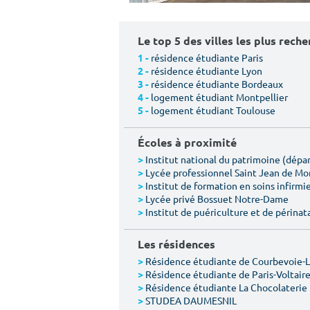
Le top 5 des villes les plus rech
résidence étudiante Paris
1 -
résidence étudiante Lyon
2 -
résidence étudiante Bordeaux
3 -
logement étudiant Montpellier
4 -
logement étudiant Toulouse
5 -
Écoles à proximité
Institut national du patrimoine (dép
>
Lycée professionnel Saint Jean de M
>
Institut de formation en soins infirmie
>
Lycée privé Bossuet Notre-Dame
>
Institut de puériculture et de périnat
>
Les résidences
Résidence étudiante de Courbevoie-
>
Résidence étudiante de Paris-Voltair
>
Résidence étudiante La Chocolaterie
>
STUDEA DAUMESNIL
>