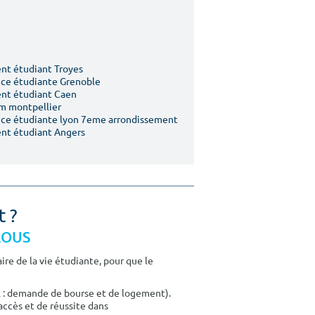
t étudiant Troyes
ce étudiante Grenoble
nt étudiant Caen
m montpellier
ce étudiante lyon 7eme arrondissement
nt étudiant Angers
t ?
CROUS
re de la vie étudiante, pour que le
E : demande de bourse et de logement).
accès et de réussite dans