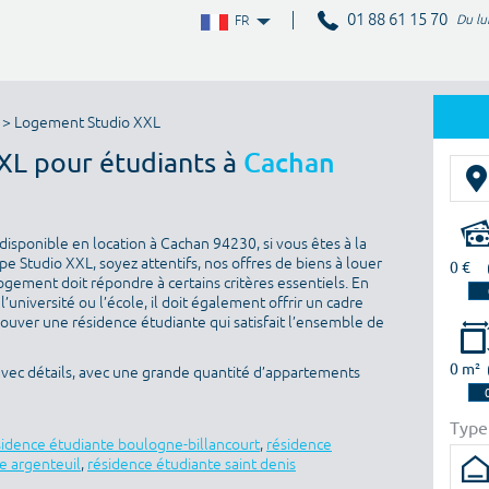
01 88 61 15 70
Du lu
FR
> Logement Studio XXL
XXL pour étudiants à
Cachan
isponible en location à Cachan 94230, si vous êtes à la
 Studio XXL, soyez attentifs, nos offres de biens à louer
0 €
ogement doit répondre à certains critères essentiels. En
l’université ou l’école, il doit également offrir un cadre
rouver une résidence étudiante qui satisfait l’ensemble de
0 m²
avec détails, avec une grande quantité d’appartements
Type
sidence étudiante boulogne-billancourt
,
résidence
e argenteuil
,
résidence étudiante saint denis