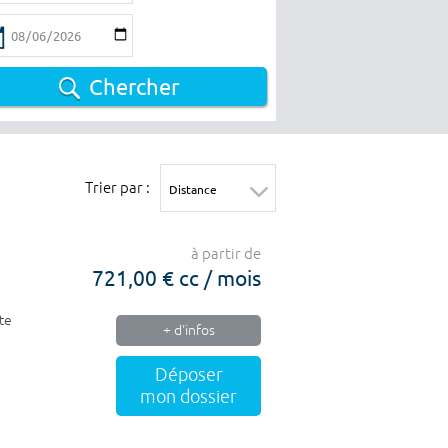
Chercher
Trier par :
à partir de
721,00 € cc / mois
te
+ d'infos
Déposer
mon dossier