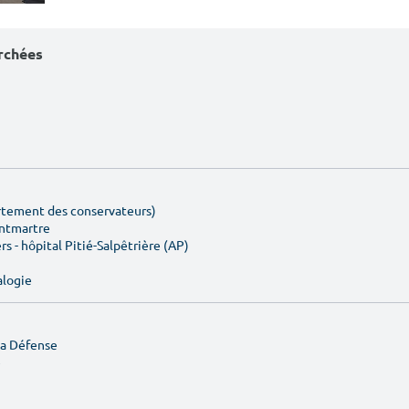
erchées
artement des conservateurs)
ontmartre
rs - hôpital Pitié-Salpêtrière (AP)
alogie
La Défense
e