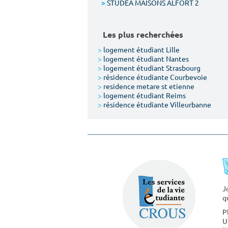
STUDEA MAISONS ALFORT 2
>
Les plus recherchées
>
logement étudiant Lille
>
logement étudiant Nantes
>
logement étudiant Strasbourg
>
résidence étudiante Courbevoie
>
residence metare st etienne
>
logement étudiant Reims
>
résidence étudiante Villeurbanne
J
q
P
U