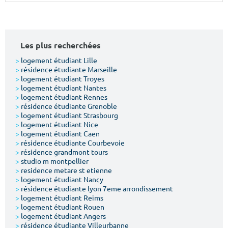
Surface min
Surface max
m²
m²
Les plus recherchées
Type de location
>
logement étudiant Lille
>
résidence étudiante Marseille
>
logement étudiant Troyes
Colocation
>
logement étudiant Nantes
>
logement étudiant Rennes
Votre date d'entrée
>
résidence étudiante Grenoble
>
logement étudiant Strasbourg
>
logement étudiant Nice
>
logement étudiant Caen
>
résidence étudiante Courbevoie
>
résidence grandmont tours
>
studio m montpellier
Chercher
>
residence metare st etienne
>
logement étudiant Nancy
>
résidence étudiante lyon 7eme arrondissement
>
logement étudiant Reims
>
logement étudiant Rouen
>
logement étudiant Angers
>
résidence étudiante Villeurbanne