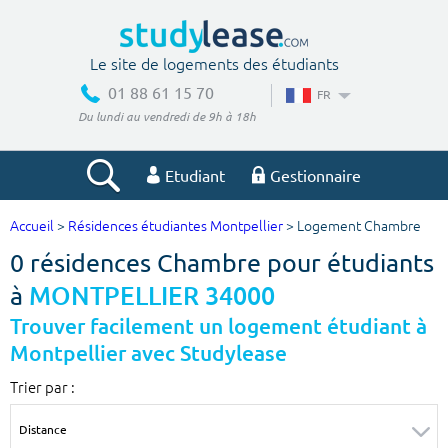
Le site de logements des étudiants
01 88 61 15 70
FR
Du lundi au vendredi de 9h à 18h
Etudiant
Gestionnaire
Accueil
>
Résidences étudiantes Montpellier
> Logement Chambre
Votre recherche
0 résidences Chambre pour étudiants
Ville, école
à
MONTPELLIER 34000
Trouver facilement un logement étudiant à
Montpellier avec Studylease
Budget min
Budget max
Trier par :
€
€