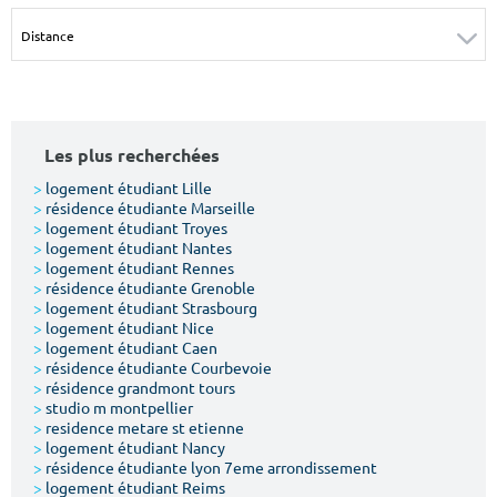
Surface min
Surface max
m²
m²
Type de location
Les plus recherchées
Colocation
>
logement étudiant Lille
>
résidence étudiante Marseille
Votre date d'entrée
>
logement étudiant Troyes
>
logement étudiant Nantes
>
logement étudiant Rennes
>
résidence étudiante Grenoble
>
logement étudiant Strasbourg
>
logement étudiant Nice
>
logement étudiant Caen
Chercher
>
résidence étudiante Courbevoie
>
résidence grandmont tours
>
studio m montpellier
>
residence metare st etienne
>
logement étudiant Nancy
>
résidence étudiante lyon 7eme arrondissement
>
logement étudiant Reims