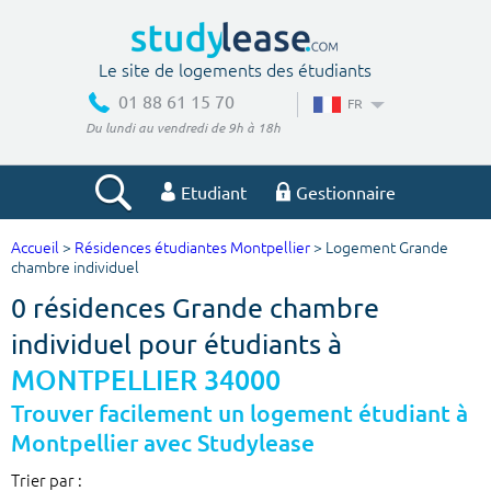
Le site de logements des étudiants
01 88 61 15 70
FR
Du lundi au vendredi de 9h à 18h
Etudiant
Gestionnaire
Accueil
>
Résidences étudiantes Montpellier
> Logement Grande
Votre recherche
chambre individuel
0 résidences Grande chambre
Ville, école
individuel pour étudiants à
MONTPELLIER 34000
Budget min
Budget max
Trouver facilement un logement étudiant à
Montpellier avec Studylease
€
€
Trier par :