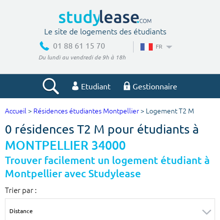
Le site de logements des étudiants
01 88 61 15 70
FR
Du lundi au vendredi de 9h à 18h
Etudiant
Gestionnaire
Accueil
>
Résidences étudiantes Montpellier
> Logement T2 M
Votre recherche
0 résidences T2 M pour étudiants à
Ville, école
MONTPELLIER 34000
Trouver facilement un logement étudiant à
Montpellier avec Studylease
Budget min
Budget max
Trier par :
€
€