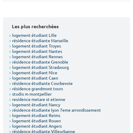
Surface min
Surface max
m²
m²
Les plus recherchées
Type de location
>
logement étudiant Lille
>
résidence étudiante Marseille
>
logement étudiant Troyes
Colocation
>
logement étudiant Nantes
>
logement étudiant Rennes
Votre date d'entrée
>
résidence étudiante Grenoble
>
logement étudiant Strasbourg
>
logement étudiant Nice
>
logement étudiant Caen
>
résidence étudiante Courbevoie
>
résidence grandmont tours
>
studio m montpellier
Chercher
>
residence metare st etienne
>
logement étudiant Nancy
>
résidence étudiante lyon 7eme arrondissement
>
logement étudiant Reims
>
logement étudiant Rouen
>
logement étudiant Angers
>
résidence étudiante Villeurbanne