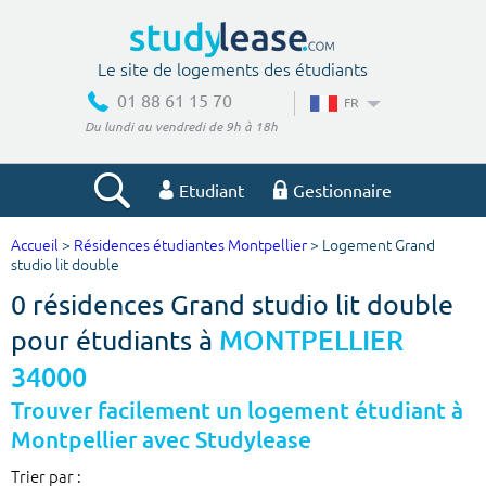
Le site de logements des étudiants
01 88 61 15 70
FR
Du lundi au vendredi de 9h à 18h
Etudiant
Gestionnaire
Accueil
>
Résidences étudiantes Montpellier
> Logement Grand
Votre recherche
studio lit double
0 résidences Grand studio lit double
Ville, école
pour étudiants à
MONTPELLIER
34000
Budget min
Budget max
Trouver facilement un logement étudiant à
Montpellier avec Studylease
€
€
Trier par :