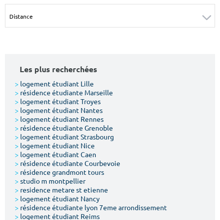
Surface min
Surface max
m²
m²
Type de location
Les plus recherchées
Colocation
>
logement étudiant Lille
>
résidence étudiante Marseille
Votre date d'entrée
>
logement étudiant Troyes
>
logement étudiant Nantes
>
logement étudiant Rennes
>
résidence étudiante Grenoble
>
logement étudiant Strasbourg
>
logement étudiant Nice
>
logement étudiant Caen
Chercher
>
résidence étudiante Courbevoie
>
résidence grandmont tours
>
studio m montpellier
>
residence metare st etienne
>
logement étudiant Nancy
>
résidence étudiante lyon 7eme arrondissement
>
logement étudiant Reims