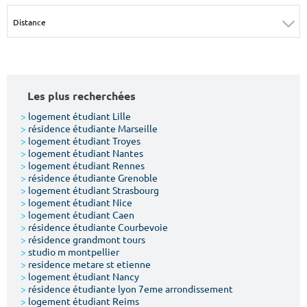
Surface min
Surface max
m²
m²
Type de location
Les plus recherchées
Colocation
>
logement étudiant Lille
>
résidence étudiante Marseille
Votre date d'entrée
>
logement étudiant Troyes
>
logement étudiant Nantes
>
logement étudiant Rennes
>
résidence étudiante Grenoble
>
logement étudiant Strasbourg
>
logement étudiant Nice
>
logement étudiant Caen
Chercher
>
résidence étudiante Courbevoie
>
résidence grandmont tours
>
studio m montpellier
>
residence metare st etienne
>
logement étudiant Nancy
>
résidence étudiante lyon 7eme arrondissement
>
logement étudiant Reims