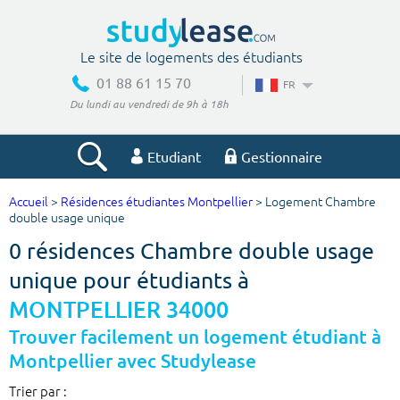
Le site de logements des étudiants
01 88 61 15 70
FR
Du lundi au vendredi de 9h à 18h
Etudiant
Gestionnaire
Accueil
>
Résidences étudiantes Montpellier
> Logement Chambre
Votre recherche
double usage unique
0 résidences Chambre double usage
Ville, école
unique pour étudiants à
MONTPELLIER 34000
Budget min
Budget max
Trouver facilement un logement étudiant à
Montpellier avec Studylease
€
€
Trier par :