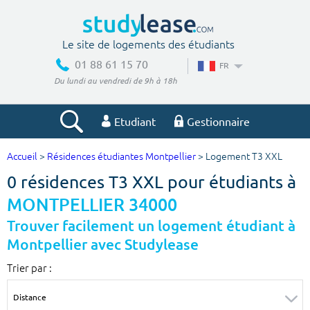
Le site de logements des étudiants
01 88 61 15 70
FR
Du lundi au vendredi de 9h à 18h
Etudiant
Gestionnaire
Accueil
>
Résidences étudiantes Montpellier
> Logement T3 XXL
Votre recherche
0 résidences T3 XXL pour étudiants à
Ville, école
MONTPELLIER 34000
Trouver facilement un logement étudiant à
Montpellier avec Studylease
Budget min
Budget max
Trier par :
€
€