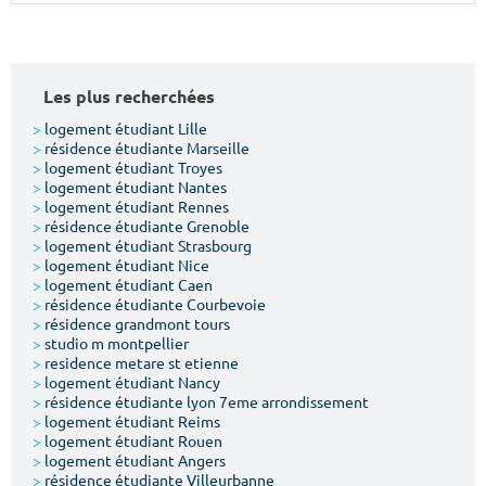
Surface min
Surface max
m²
m²
Les plus recherchées
Type de location
>
logement étudiant Lille
>
résidence étudiante Marseille
>
logement étudiant Troyes
Colocation
>
logement étudiant Nantes
>
logement étudiant Rennes
Votre date d'entrée
>
résidence étudiante Grenoble
>
logement étudiant Strasbourg
>
logement étudiant Nice
>
logement étudiant Caen
>
résidence étudiante Courbevoie
>
résidence grandmont tours
>
studio m montpellier
Chercher
>
residence metare st etienne
>
logement étudiant Nancy
>
résidence étudiante lyon 7eme arrondissement
>
logement étudiant Reims
>
logement étudiant Rouen
>
logement étudiant Angers
>
résidence étudiante Villeurbanne