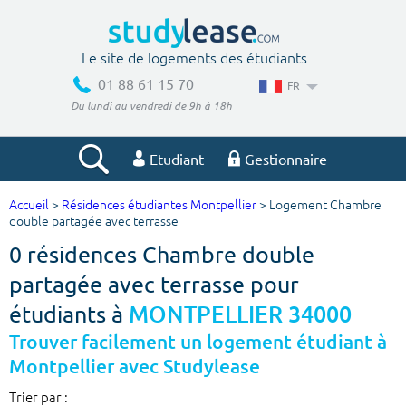
Le site de logements des étudiants
01 88 61 15 70
FR
Du lundi au vendredi de 9h à 18h
Etudiant
Gestionnaire
Accueil
>
Résidences étudiantes Montpellier
> Logement Chambre
Votre recherche
double partagée avec terrasse
0 résidences Chambre double
Ville, école
partagée avec terrasse pour
étudiants à
MONTPELLIER 34000
Budget min
Budget max
Trouver facilement un logement étudiant à
Montpellier avec Studylease
€
€
Trier par :