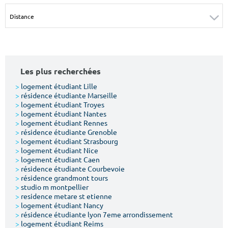
Surface min
Surface max
m²
m²
Type de location
Les plus recherchées
Colocation
>
logement étudiant Lille
>
résidence étudiante Marseille
Votre date d'entrée
>
logement étudiant Troyes
>
logement étudiant Nantes
>
logement étudiant Rennes
>
résidence étudiante Grenoble
>
logement étudiant Strasbourg
>
logement étudiant Nice
>
logement étudiant Caen
Chercher
>
résidence étudiante Courbevoie
>
résidence grandmont tours
>
studio m montpellier
>
residence metare st etienne
>
logement étudiant Nancy
>
résidence étudiante lyon 7eme arrondissement
>
logement étudiant Reims