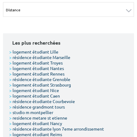
Surface min
Surface max
m²
m²
Type de location
Les plus recherchées
Colocation
>
logement étudiant Lille
>
résidence étudiante Marseille
Votre date d'entrée
>
logement étudiant Troyes
>
logement étudiant Nantes
>
logement étudiant Rennes
>
résidence étudiante Grenoble
>
logement étudiant Strasbourg
>
logement étudiant Nice
>
logement étudiant Caen
Chercher
>
résidence étudiante Courbevoie
>
résidence grandmont tours
>
studio m montpellier
>
residence metare st etienne
>
logement étudiant Nancy
>
résidence étudiante lyon 7eme arrondissement
>
logement étudiant Reims