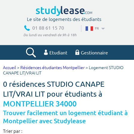
Le site de logements des étudiants
01 88 61 15 70
FR
Du lundi au vendredi de 9h à 18h
Etudiant
Gestionnaire
Accueil
>
Résidences étudiantes Montpellier
> Logement STUDIO
Votre recherche
CANAPE LIT/VRAI LIT
0 résidences STUDIO CANAPE
Ville, école
LIT/VRAI LIT pour étudiants à
MONTPELLIER 34000
Budget min
Budget max
Trouver facilement un logement étudiant à
Montpellier avec Studylease
€
€
Trier par :