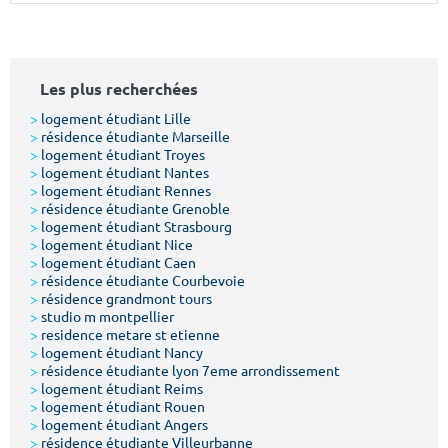
Surface min
Surface max
m²
m²
Les plus recherchées
Type de location
>
logement étudiant Lille
>
résidence étudiante Marseille
>
logement étudiant Troyes
Colocation
>
logement étudiant Nantes
>
logement étudiant Rennes
Votre date d'entrée
>
résidence étudiante Grenoble
>
logement étudiant Strasbourg
>
logement étudiant Nice
>
logement étudiant Caen
>
résidence étudiante Courbevoie
>
résidence grandmont tours
>
studio m montpellier
Chercher
>
residence metare st etienne
>
logement étudiant Nancy
>
résidence étudiante lyon 7eme arrondissement
>
logement étudiant Reims
>
logement étudiant Rouen
>
logement étudiant Angers
>
résidence étudiante Villeurbanne