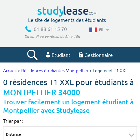
Le site de logements des étudiants
01 88 61 15 70
FR
Du lundi au vendredi de 9h à 18h
Etudiant
Gestionnaire
Accueil
>
Résidences étudiantes Montpellier
> Logement T1 XXL
Votre recherche
0 résidences T1 XXL pour étudiants à
Ville, école
MONTPELLIER 34000
Trouver facilement un logement étudiant à
Montpellier avec Studylease
Budget min
Budget max
Trier par :
€
€