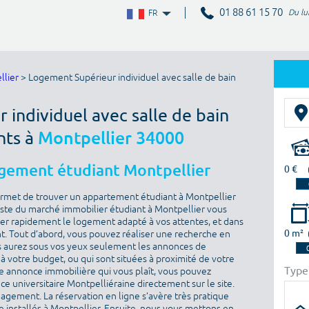
01 88 61 15 70
Du lu
FR
llier
> Logement Supérieur individuel avec salle de bain
 individuel avec salle de bain
nts à
Montpellier 34000
ogement étudiant Montpellier
0 €
ermet de trouver un appartement étudiant à Montpellier
iste du marché immobilier étudiant à Montpellier vous
uver rapidement le logement adapté à vos attentes, et dans
0 m²
. Tout d’abord, vous pouvez réaliser une recherche en
vous aurez sous vos yeux seulement les annonces de
 votre budget, ou qui sont situées à proximité de votre
Type
e annonce immobilière qui vous plaît, vous pouvez
e universitaire Montpelliéraine directement sur le site.
agement. La réservation en ligne s’avère très pratique
e installés à Montpellier. Ensuite, nous vous mettons en