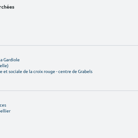
erchées
a Gardiole
elle)
e et sociale de la croix rouge - centre de Grabels
âces
ellier