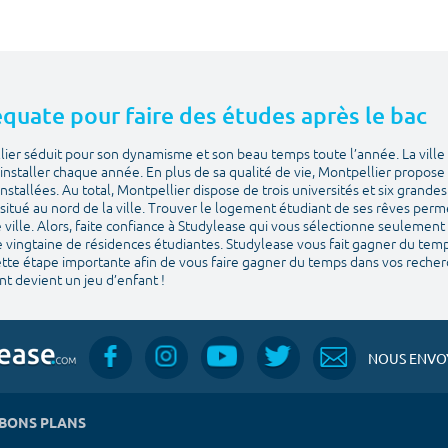
déquate pour faire des études après le bac
lier séduit pour son dynamisme et son beau temps toute l’année. La ville 
installer chaque année. En plus de sa qualité de vie, Montpellier propose u
stallées. Au total, Montpellier dispose de trois universités et six grande
situé au nord de la ville. Trouver le logement étudiant de ses rêves perm
ville. Alors, faite confiance à Studylease qui vous sélectionne seulement
e vingtaine de résidences étudiantes. Studylease vous fait gagner du temps 
cette étape importante afin de vous faire gagner du temps dans vos recher
t devient un jeu d’enfant !
NOUS ENVOY
BONS PLANS