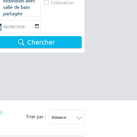
individuel avec
Colocation
salle de bain
partagée
Chercher
R
Trier par :