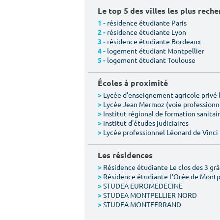
Le top 5 des villes les plus rech
résidence étudiante Paris
1 -
résidence étudiante Lyon
2 -
résidence étudiante Bordeaux
3 -
logement étudiant Montpellier
4 -
logement étudiant Toulouse
5 -
Écoles à proximité
Lycée d'enseignement agricole privé l
>
Lycée Jean Mermoz (voie professionn
>
Institut régional de formation sanitair
>
Institut d'études judiciaires
>
Lycée professionnel Léonard de Vinci
>
Les résidences
Résidence étudiante Le clos des 3 gr
>
Résidence étudiante L'Orée de Montp
>
STUDEA EUROMEDECINE
>
STUDEA MONTPELLIER NORD
>
STUDEA MONTFERRAND
>