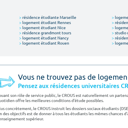
>
résidence étudiante Marseille
>
logemen
>
logement étudiant Rennes
>
résiden
>
logement étudiant Nice
>
logeme
>
résidence grandmont tours
>
studio 
>
logement étudiant Nancy
>
résiden
>
logement étudiant Rouen
>
logeme
Vous ne trouvez pas de logemen
Pensez aux résidences universitaires 
ouant son rôle de service public, le CROUS est naturellement un partenai
uotidien offre les meilleures conditions d'étude possibles.
lus concrètement, le CROUS instruit les dossiers sociaux étudiants (DS
n des objectifs est de donner à tous les étudiants les mêmes chances d'
'enseignement supérieur.