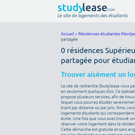
Le site de logements des étudiants
Accueil
>
Résidences étudiantes Montpe
partagée
0 résidences Supérieur
partagée pour étudia
Trouver aisément un l
Le site de recherche Studylease vous p
en seulement quelques clics. Ce spécial
propose plusieurs services, afin de tro
lequel vous pourrez étudier sereinement
triant par distance ou par prix. Ainsi, 
logements étudiants qui correspondent à
école. Une fois que vous avez trouvé un
réserver votre logement dans la résidenc
Cette démarche est gratuite et sans eng
pour les étudiants qui ne sont pas encor