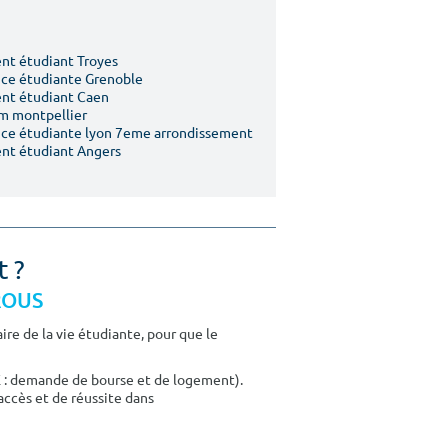
t étudiant Troyes
ce étudiante Grenoble
nt étudiant Caen
m montpellier
ce étudiante lyon 7eme arrondissement
nt étudiant Angers
t ?
CROUS
re de la vie étudiante, pour que le
E : demande de bourse et de logement).
accès et de réussite dans