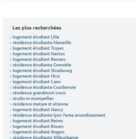
Surface min
Surface max
m²
m²
Les plus recherchées
Type de location
>
logement étudiant Lille
>
résidence étudiante Marseille
>
logement étudiant Troyes
Colocation
>
logement étudiant Nantes
>
logement étudiant Rennes
Votre date d'entrée
>
résidence étudiante Grenoble
>
logement étudiant Strasbourg
>
logement étudiant Nice
>
logement étudiant Caen
>
résidence étudiante Courbevoie
>
résidence grandmont tours
>
studio m montpellier
Chercher
>
residence metare st etienne
>
logement étudiant Nancy
>
résidence étudiante lyon 7eme arrondissement
>
logement étudiant Reims
>
logement étudiant Rouen
>
logement étudiant Angers
>
résidence étudiante Villeurbanne