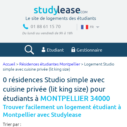
Le site de logements des étudiants
01 88 61 15 70
FR
Du lundi au vendredi de 9h à 18h
Etudiant
Gestionnaire
Accueil
>
Résidences étudiantes Montpellier
> Logement Studio
Votre recherche
simple avec cuisine privée (lit king size)
0 résidences Studio simple avec
Ville, école
cuisine privée (lit king size) pour
étudiants à
MONTPELLIER 34000
Budget min
Budget max
Trouver facilement un logement étudiant à
Montpellier avec Studylease
€
€
Trier par :