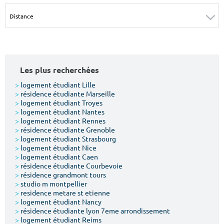
Surface min
Surface max
m²
m²
Type de location
Les plus recherchées
Colocation
>
logement étudiant Lille
>
résidence étudiante Marseille
Votre date d'entrée
>
logement étudiant Troyes
>
logement étudiant Nantes
>
logement étudiant Rennes
>
résidence étudiante Grenoble
>
logement étudiant Strasbourg
>
logement étudiant Nice
>
logement étudiant Caen
Chercher
>
résidence étudiante Courbevoie
>
résidence grandmont tours
>
studio m montpellier
>
residence metare st etienne
>
logement étudiant Nancy
>
résidence étudiante lyon 7eme arrondissement
>
logement étudiant Reims