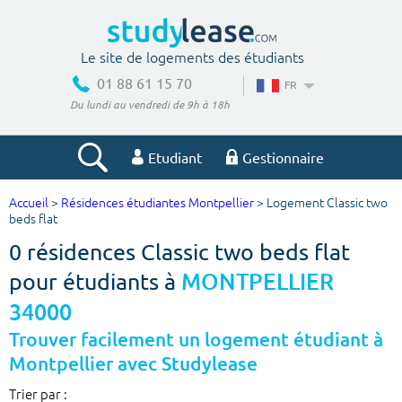
Le site de logements des étudiants
01 88 61 15 70
FR
Du lundi au vendredi de 9h à 18h
Etudiant
Gestionnaire
Accueil
>
Résidences étudiantes Montpellier
> Logement Classic two
Votre recherche
beds flat
0 résidences Classic two beds flat
Ville, école
pour étudiants à
MONTPELLIER
34000
Budget min
Budget max
Trouver facilement un logement étudiant à
Montpellier avec Studylease
€
€
Trier par :