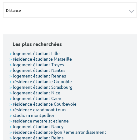
Surface min
Surface max
m²
m²
Type de location
Les plus recherchées
Colocation
>
logement étudiant Lille
>
résidence étudiante Marseille
Votre date d'entrée
>
logement étudiant Troyes
>
logement étudiant Nantes
>
logement étudiant Rennes
>
résidence étudiante Grenoble
>
logement étudiant Strasbourg
>
logement étudiant Nice
>
logement étudiant Caen
Chercher
>
résidence étudiante Courbevoie
>
résidence grandmont tours
>
studio m montpellier
>
residence metare st etienne
>
logement étudiant Nancy
>
résidence étudiante lyon 7eme arrondissement
>
logement étudiant Reims