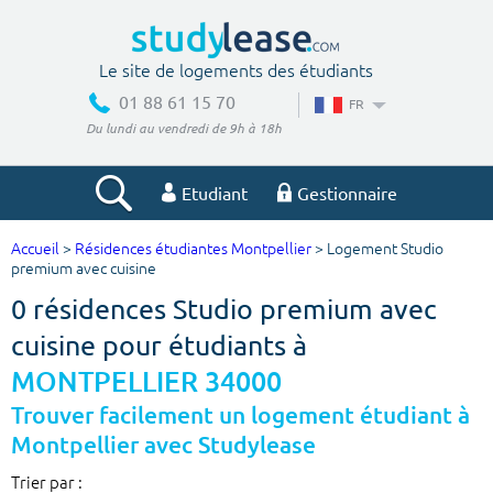
Le site de logements des étudiants
01 88 61 15 70
FR
Du lundi au vendredi de 9h à 18h
Etudiant
Gestionnaire
Accueil
>
Résidences étudiantes Montpellier
> Logement Studio
Votre recherche
premium avec cuisine
0 résidences Studio premium avec
Ville, école
cuisine pour étudiants à
MONTPELLIER 34000
Budget min
Budget max
Trouver facilement un logement étudiant à
Montpellier avec Studylease
€
€
Trier par :