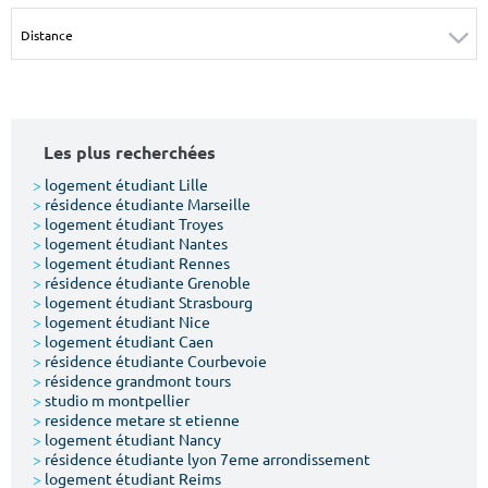
Surface min
Surface max
m²
m²
Type de location
Les plus recherchées
Colocation
>
logement étudiant Lille
>
résidence étudiante Marseille
Votre date d'entrée
>
logement étudiant Troyes
>
logement étudiant Nantes
>
logement étudiant Rennes
>
résidence étudiante Grenoble
>
logement étudiant Strasbourg
>
logement étudiant Nice
>
logement étudiant Caen
Chercher
>
résidence étudiante Courbevoie
>
résidence grandmont tours
>
studio m montpellier
>
residence metare st etienne
>
logement étudiant Nancy
>
résidence étudiante lyon 7eme arrondissement
>
logement étudiant Reims