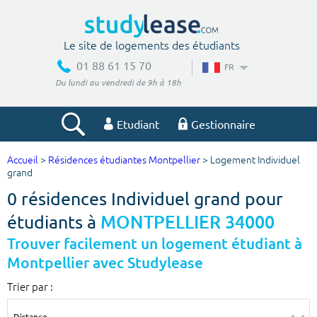
Le site de logements des étudiants
01 88 61 15 70
FR
Du lundi au vendredi de 9h à 18h
Etudiant
Gestionnaire
Accueil
>
Résidences étudiantes Montpellier
> Logement Individuel
Votre recherche
grand
0 résidences Individuel grand pour
Ville, école
étudiants à
MONTPELLIER 34000
Trouver facilement un logement étudiant à
Montpellier avec Studylease
Budget min
Budget max
Trier par :
€
€