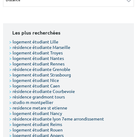
Surface min
Surface max
m²
m²
Les plus recherchées
Type de location
>
logement étudiant Lille
>
résidence étudiante Marseille
Colocation
>
logement étudiant Troyes
>
logement étudiant Nantes
Votre date d'entrée
>
logement étudiant Rennes
>
résidence étudiante Grenoble
>
logement étudiant Strasbourg
>
logement étudiant Nice
>
logement étudiant Caen
>
résidence étudiante Courbevoie
>
résidence grandmont tours
Chercher
>
studio m montpellier
>
residence metare st etienne
>
logement étudiant Nancy
>
résidence étudiante lyon 7eme arrondissement
>
logement étudiant Reims
>
logement étudiant Rouen
>
logement étudiant Angers