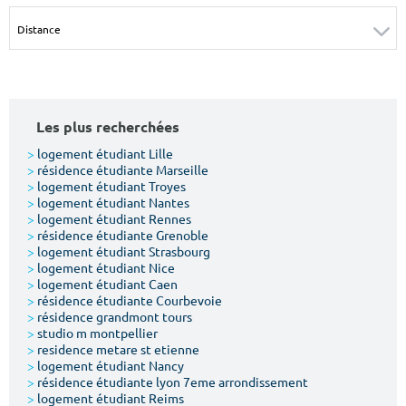
Surface min
Surface max
m²
m²
Type de location
Les plus recherchées
Colocation
>
logement étudiant Lille
>
résidence étudiante Marseille
Votre date d'entrée
>
logement étudiant Troyes
>
logement étudiant Nantes
>
logement étudiant Rennes
>
résidence étudiante Grenoble
>
logement étudiant Strasbourg
>
logement étudiant Nice
>
logement étudiant Caen
Chercher
>
résidence étudiante Courbevoie
>
résidence grandmont tours
>
studio m montpellier
>
residence metare st etienne
>
logement étudiant Nancy
>
résidence étudiante lyon 7eme arrondissement
>
logement étudiant Reims