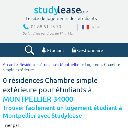
Le site de logements des étudiants
01 88 61 15 70
FR
Du lundi au vendredi de 9h à 18h
Etudiant
Gestionnaire
Accueil
>
Résidences étudiantes Montpellier
> Logement Chambre
Votre recherche
simple extérieure
0 résidences Chambre simple
Ville, école
extérieure pour étudiants à
MONTPELLIER 34000
Budget min
Budget max
Trouver facilement un logement étudiant à
Montpellier avec Studylease
€
€
Trier par :