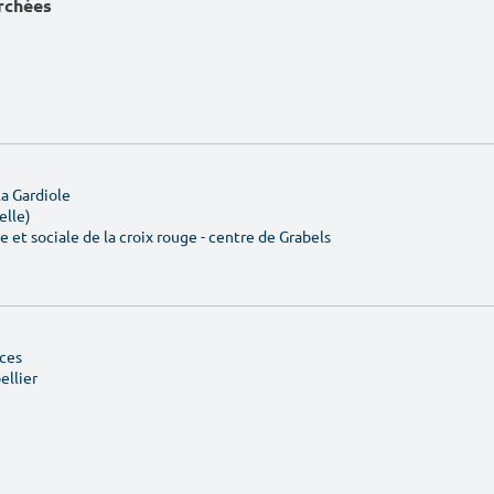
erchées
a Gardiole
elle)
e et sociale de la croix rouge - centre de Grabels
âces
ellier