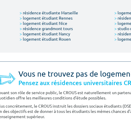
>
résidence étudiante Marseille
>
logemen
>
logement étudiant Rennes
>
résiden
>
logement étudiant Nice
>
logeme
>
résidence grandmont tours
>
studio 
>
logement étudiant Nancy
>
résiden
>
logement étudiant Rouen
>
logeme
Vous ne trouvez pas de logemen
Pensez aux résidences universitaires 
ouant son rôle de service public, le CROUS est naturellement un partenai
uotidien offre les meilleures conditions d'étude possibles.
lus concrètement, le CROUS instruit les dossiers sociaux étudiants (DS
n des objectifs est de donner à tous les étudiants les mêmes chances d'
'enseignement supérieur.