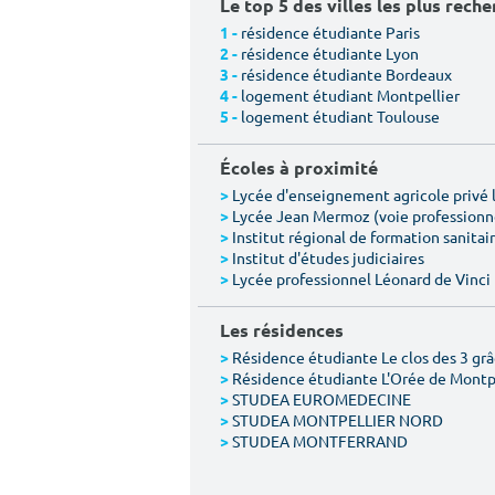
Le top 5 des villes les plus rech
résidence étudiante Paris
1 -
résidence étudiante Lyon
2 -
résidence étudiante Bordeaux
3 -
logement étudiant Montpellier
4 -
logement étudiant Toulouse
5 -
Écoles à proximité
Lycée d'enseignement agricole privé l
>
Lycée Jean Mermoz (voie professionn
>
Institut régional de formation sanitair
>
Institut d'études judiciaires
>
Lycée professionnel Léonard de Vinci
>
Les résidences
Résidence étudiante Le clos des 3 gr
>
Résidence étudiante L'Orée de Montp
>
STUDEA EUROMEDECINE
>
STUDEA MONTPELLIER NORD
>
STUDEA MONTFERRAND
>