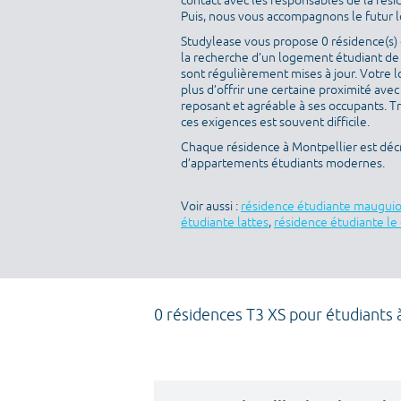
contact avec les responsables de la rés
Puis, nous vous accompagnons le futur loc
Studylease vous propose 0 résidence(s) d
la recherche d’un logement étudiant de t
sont régulièrement mises à jour. Votre l
plus d’offrir une certaine proximité avec 
reposant et agréable à ses occupants. T
ces exigences est souvent difficile.
Chaque résidence à Montpellier est décr
d’appartements étudiants modernes.
Voir aussi :
résidence étudiante maugui
étudiante lattes
,
résidence étudiante le 
0 résidences T3 XS pour étudiants 