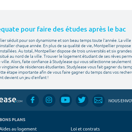
déquate pour faire des études après le bac
lier séduit pour son dynamisme et son beau temps toute l’année. La ville 
installer chaque année. En plus de sa qualité de vie, Montpellier propose u
stallées. Au total, Montpellier dispose de trois universités et six grande
situé au nord de la ville. Trouver le logement étudiant de ses rêves perm
ville. Alors, faite confiance à Studylease qui vous sélectionne seulement
e vingtaine de résidences étudiantes. Studylease vous fait gagner du temps 
cette étape importante afin de vous faire gagner du temps dans vos recher
t devient un jeu d’enfant !
NOUS ENVOY
BONS PLANS
Aides au logement
Loi et contrats