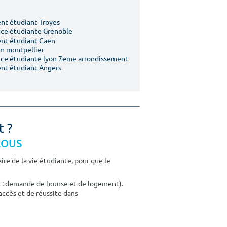
t étudiant Troyes
ce étudiante Grenoble
nt étudiant Caen
m montpellier
ce étudiante lyon 7eme arrondissement
nt étudiant Angers
t ?
CROUS
re de la vie étudiante, pour que le
E : demande de bourse et de logement).
accès et de réussite dans