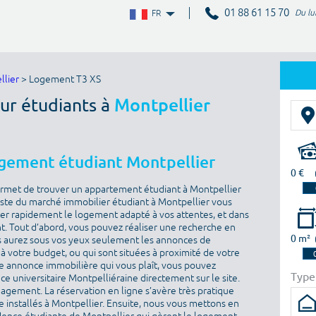
01 88 61 15 70
Du lu
FR
llier
> Logement T3 XS
ur étudiants à
Montpellier
ogement étudiant Montpellier
0 €
ermet de trouver un appartement étudiant à Montpellier
iste du marché immobilier étudiant à Montpellier vous
uver rapidement le logement adapté à vos attentes, et dans
. Tout d’abord, vous pouvez réaliser une recherche en
0 m²
vous aurez sous vos yeux seulement les annonces de
 votre budget, ou qui sont situées à proximité de votre
e annonce immobilière qui vous plaît, vous pouvez
Type
e universitaire Montpelliéraine directement sur le site.
agement. La réservation en ligne s’avère très pratique
e installés à Montpellier. Ensuite, nous vous mettons en