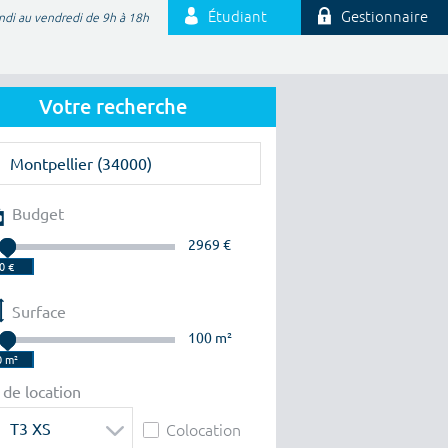
Étudiant
Gestionnaire
ndi au vendredi de 9h à 18h
Votre recherche
Budget
2969 €
Surface
100 m²
 de location
T3 XS
Colocation