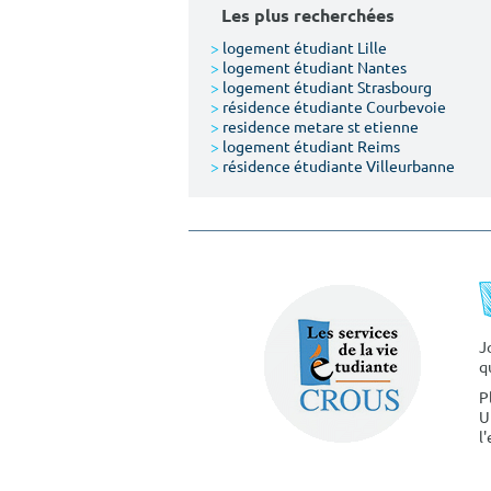
Les plus recherchées
>
logement étudiant Lille
>
logement étudiant Nantes
>
logement étudiant Strasbourg
>
résidence étudiante Courbevoie
>
residence metare st etienne
>
logement étudiant Reims
>
résidence étudiante Villeurbanne
J
q
P
U
l