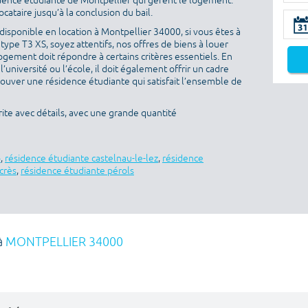
idence étudiante de Montpellier qui gèrent le logement.
ataire jusqu’à la conclusion du bail.
isponible en location à Montpellier 34000, si vous êtes à
ype T3 XS, soyez attentifs, nos offres de biens à louer
ogement doit répondre à certains critères essentiels. En
l’université ou l’école, il doit également offrir un cadre
rouver une résidence étudiante qui satisfait l’ensemble de
ite avec détails, avec une grande quantité
o
,
résidence étudiante castelnau-le-lez
,
résidence
crès
,
résidence étudiante pérols
à
MONTPELLIER 34000