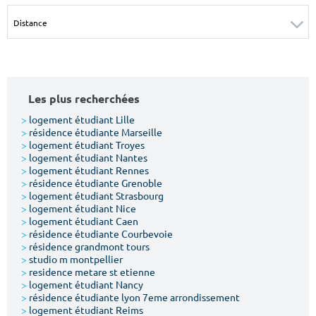
Surface min
Surface max
m²
m²
Type de location
Les plus recherchées
Colocation
>
logement étudiant Lille
>
résidence étudiante Marseille
Votre date d'entrée
>
logement étudiant Troyes
>
logement étudiant Nantes
>
logement étudiant Rennes
>
résidence étudiante Grenoble
>
logement étudiant Strasbourg
>
logement étudiant Nice
>
logement étudiant Caen
Chercher
>
résidence étudiante Courbevoie
>
résidence grandmont tours
>
studio m montpellier
>
residence metare st etienne
>
logement étudiant Nancy
>
résidence étudiante lyon 7eme arrondissement
>
logement étudiant Reims