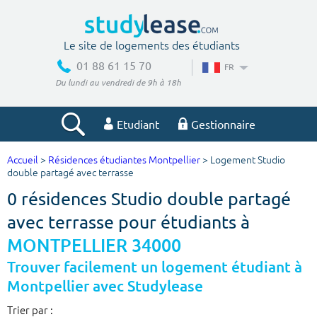
Le site de logements des étudiants
01 88 61 15 70
FR
Du lundi au vendredi de 9h à 18h
Etudiant
Gestionnaire
Accueil
>
Résidences étudiantes Montpellier
> Logement Studio
Votre recherche
double partagé avec terrasse
0 résidences Studio double partagé
Ville, école
avec terrasse pour étudiants à
MONTPELLIER 34000
Budget min
Budget max
Trouver facilement un logement étudiant à
Montpellier avec Studylease
€
€
Trier par :