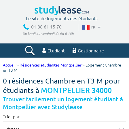
Le site de logements des étudiants
01 88 61 15 70
FR
Du lundi au vendredi de 9h à 18h
Etudiant
Gestionnaire
Accueil
>
Résidences étudiantes Montpellier
> Logement Chambre
Votre recherche
en T3 M
0 résidences Chambre en T3 M pour
Ville, école
étudiants à
MONTPELLIER 34000
Trouver facilement un logement étudiant à
Montpellier avec Studylease
Budget min
Budget max
Trier par :
€
€