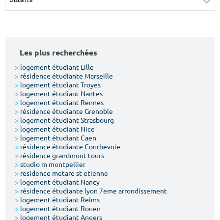
Surface min
Surface max
m²
m²
Les plus recherchées
Type de location
>
logement étudiant Lille
>
résidence étudiante Marseille
Colocation
>
logement étudiant Troyes
>
logement étudiant Nantes
Votre date d'entrée
>
logement étudiant Rennes
>
résidence étudiante Grenoble
>
logement étudiant Strasbourg
>
logement étudiant Nice
>
logement étudiant Caen
>
résidence étudiante Courbevoie
>
résidence grandmont tours
Chercher
>
studio m montpellier
>
residence metare st etienne
>
logement étudiant Nancy
>
résidence étudiante lyon 7eme arrondissement
>
logement étudiant Reims
>
logement étudiant Rouen
>
logement étudiant Angers