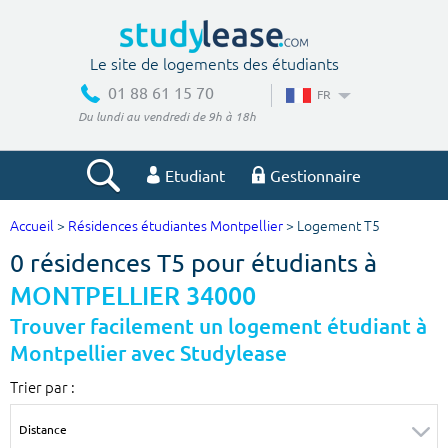
Le site de logements des étudiants
01 88 61 15 70
FR
Du lundi au vendredi de 9h à 18h
Etudiant
Gestionnaire
Accueil
>
Résidences étudiantes Montpellier
> Logement T5
Votre recherche
0 résidences T5 pour étudiants à
Ville, école
MONTPELLIER 34000
Trouver facilement un logement étudiant à
Montpellier avec Studylease
Budget min
Budget max
Trier par :
€
€