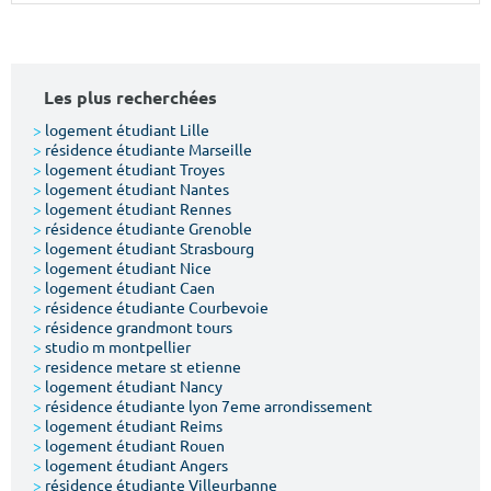
Surface min
Surface max
m²
m²
Les plus recherchées
Type de location
>
logement étudiant Lille
>
résidence étudiante Marseille
>
logement étudiant Troyes
Colocation
>
logement étudiant Nantes
>
logement étudiant Rennes
Votre date d'entrée
>
résidence étudiante Grenoble
>
logement étudiant Strasbourg
>
logement étudiant Nice
>
logement étudiant Caen
>
résidence étudiante Courbevoie
>
résidence grandmont tours
>
studio m montpellier
Chercher
>
residence metare st etienne
>
logement étudiant Nancy
>
résidence étudiante lyon 7eme arrondissement
>
logement étudiant Reims
>
logement étudiant Rouen
>
logement étudiant Angers
>
résidence étudiante Villeurbanne