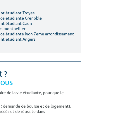
t étudiant Troyes
ce étudiante Grenoble
nt étudiant Caen
m montpellier
ce étudiante lyon 7eme arrondissement
nt étudiant Angers
t ?
CROUS
re de la vie étudiante, pour que le
E : demande de bourse et de logement).
accès et de réussite dans