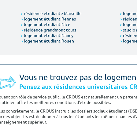
>
résidence étudiante Marseille
>
logemen
>
logement étudiant Rennes
>
résiden
>
logement étudiant Nice
>
logeme
>
résidence grandmont tours
>
studio 
>
logement étudiant Nancy
>
résiden
>
logement étudiant Rouen
>
logeme
Vous ne trouvez pas de logemen
Pensez aux résidences universitaires 
ouant son rôle de service public, le CROUS est naturellement un partenai
uotidien offre les meilleures conditions d'étude possibles.
lus concrètement, le CROUS instruit les dossiers sociaux étudiants (DS
n des objectifs est de donner à tous les étudiants les mêmes chances d'
'enseignement supérieur.