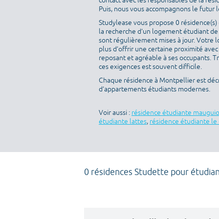
contact avec les responsables de la rés
Puis, nous vous accompagnons le futur loc
Studylease vous propose 0 résidence(s) d
la recherche d’un logement étudiant de t
sont régulièrement mises à jour. Votre l
plus d’offrir une certaine proximité avec 
reposant et agréable à ses occupants. T
ces exigences est souvent difficile.
Chaque résidence à Montpellier est décr
d’appartements étudiants modernes.
Voir aussi :
résidence étudiante maugui
étudiante lattes
,
résidence étudiante le 
0 résidences Studette pour étudia