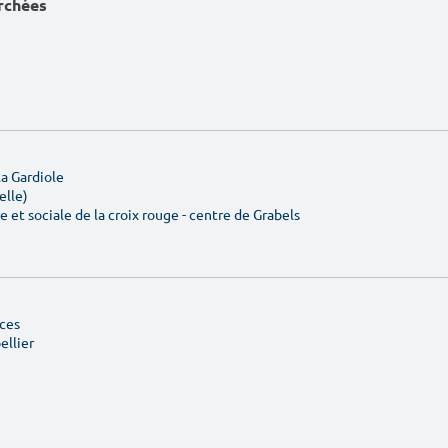
erchées
a Gardiole
elle)
e et sociale de la croix rouge - centre de Grabels
âces
ellier