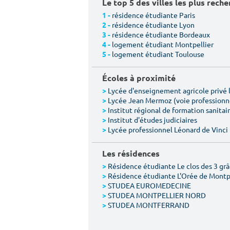
Le top 5 des villes les plus rech
résidence étudiante Paris
1 -
résidence étudiante Lyon
2 -
résidence étudiante Bordeaux
3 -
logement étudiant Montpellier
4 -
logement étudiant Toulouse
5 -
Écoles à proximité
Lycée d'enseignement agricole privé l
>
Lycée Jean Mermoz (voie professionn
>
Institut régional de formation sanitair
>
Institut d'études judiciaires
>
Lycée professionnel Léonard de Vinci
>
Les résidences
Résidence étudiante Le clos des 3 gr
>
Résidence étudiante L'Orée de Montp
>
STUDEA EUROMEDECINE
>
STUDEA MONTPELLIER NORD
>
STUDEA MONTFERRAND
>