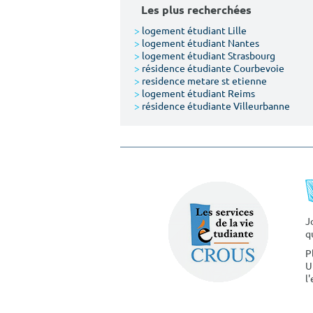
Les plus recherchées
>
logement étudiant Lille
>
logement étudiant Nantes
>
logement étudiant Strasbourg
>
résidence étudiante Courbevoie
>
residence metare st etienne
>
logement étudiant Reims
>
résidence étudiante Villeurbanne
J
q
P
U
l