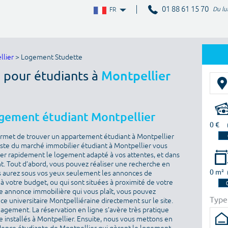
01 88 61 15 70
Du lu
FR
llier
> Logement Studette
 pour étudiants à
Montpellier
ogement étudiant Montpellier
0 €
ermet de trouver un appartement étudiant à Montpellier
iste du marché immobilier étudiant à Montpellier vous
uver rapidement le logement adapté à vos attentes, et dans
. Tout d’abord, vous pouvez réaliser une recherche en
0 m²
vous aurez sous vos yeux seulement les annonces de
 votre budget, ou qui sont situées à proximité de votre
e annonce immobilière qui vous plaît, vous pouvez
Type
e universitaire Montpelliéraine directement sur le site.
agement. La réservation en ligne s’avère très pratique
e installés à Montpellier. Ensuite, nous vous mettons en