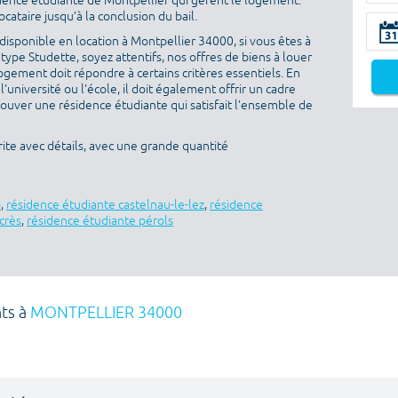
idence étudiante de Montpellier qui gèrent le logement.
ataire jusqu’à la conclusion du bail.
isponible en location à Montpellier 34000, si vous êtes à
ype Studette, soyez attentifs, nos offres de biens à louer
ogement doit répondre à certains critères essentiels. En
l’université ou l’école, il doit également offrir un cadre
rouver une résidence étudiante qui satisfait l’ensemble de
ite avec détails, avec une grande quantité
o
,
résidence étudiante castelnau-le-lez
,
résidence
crès
,
résidence étudiante pérols
nts à
MONTPELLIER 34000