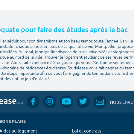
déquate pour faire des études après le bac
lier séduit pour son dynamisme et son beau temps toute l’année. La ville 
installer chaque année. En plus de sa qualité de vie, Montpellier propose u
stallées. Au total, Montpellier dispose de trois universités et six grande
situé au nord de la ville. Trouver le logement étudiant de ses rêves perm
ville. Alors, faite confiance à Studylease qui vous sélectionne seulement
e vingtaine de résidences étudiantes. Studylease vous fait gagner du temps 
cette étape importante afin de vous faire gagner du temps dans vos recher
t devient un jeu d’enfant !
NOUS ENVOY
BONS PLANS
Aides au logement
Loi et contrats