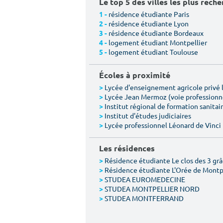
Le top 5 des villes les plus rech
résidence étudiante Paris
1 -
résidence étudiante Lyon
2 -
résidence étudiante Bordeaux
3 -
logement étudiant Montpellier
4 -
logement étudiant Toulouse
5 -
Écoles à proximité
Lycée d'enseignement agricole privé l
>
Lycée Jean Mermoz (voie professionn
>
Institut régional de formation sanitair
>
Institut d'études judiciaires
>
Lycée professionnel Léonard de Vinci
>
Les résidences
Résidence étudiante Le clos des 3 gr
>
Résidence étudiante L'Orée de Montp
>
STUDEA EUROMEDECINE
>
STUDEA MONTPELLIER NORD
>
STUDEA MONTFERRAND
>