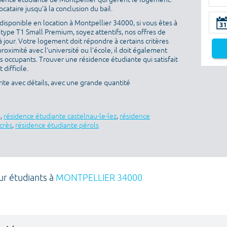
ataire jusqu’à la conclusion du bail.
isponible en location à Montpellier 34000, si vous êtes à
type T1 Small Premium, soyez attentifs, nos offres de
 jour. Votre logement doit répondre à certains critères
proximité avec l’université ou l’école, il doit également
es occupants. Trouver une résidence étudiante qui satisfait
difficile.
ite avec détails, avec une grande quantité
o
,
résidence étudiante castelnau-le-lez
,
résidence
crès
,
résidence étudiante pérols
ur étudiants à
MONTPELLIER 34000