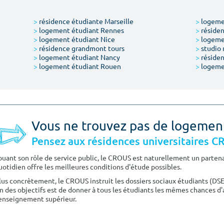
>
résidence étudiante Marseille
>
logemen
>
logement étudiant Rennes
>
résiden
>
logement étudiant Nice
>
logeme
>
résidence grandmont tours
>
studio 
>
logement étudiant Nancy
>
résiden
>
logement étudiant Rouen
>
logeme
Vous ne trouvez pas de logemen
Pensez aux résidences universitaires 
ouant son rôle de service public, le CROUS est naturellement un partenai
uotidien offre les meilleures conditions d'étude possibles.
lus concrètement, le CROUS instruit les dossiers sociaux étudiants (DS
n des objectifs est de donner à tous les étudiants les mêmes chances d'
'enseignement supérieur.