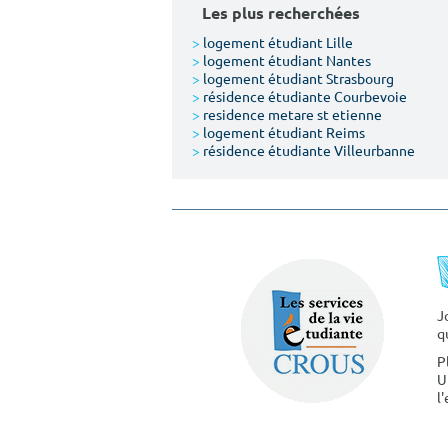
Les plus recherchées
>
logement étudiant Lille
>
logement étudiant Nantes
>
logement étudiant Strasbourg
>
résidence étudiante Courbevoie
>
residence metare st etienne
>
logement étudiant Reims
>
résidence étudiante Villeurbanne
J
q
P
U
l