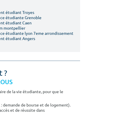
t étudiant Troyes
ce étudiante Grenoble
nt étudiant Caen
m montpellier
ce étudiante lyon 7eme arrondissement
nt étudiant Angers
t ?
CROUS
re de la vie étudiante, pour que le
E : demande de bourse et de logement).
accès et de réussite dans