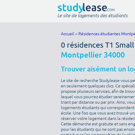
Le site de logements des étudiants
Accueil
>
Résidences étudiantes Montpe
0 résidences T1 Smal
Montpellier 34000
Trouver aisément un l
Le site de recherche Studylease vous p
en seulement quelques clics. Ce spécial
propose plusieurs services, afin de tro
lequel vous pourrez étudier sereinement
triant par distance ou par prix. Ainsi, 
logements étudiants qui correspondent à
école. Une fois que vous avez trouvé un
réserver votre logement dans la résidenc
Cette démarche est gratuite et sans eng
pour les étudiants qui ne sont pas encor
contact avec les responsables de la rés