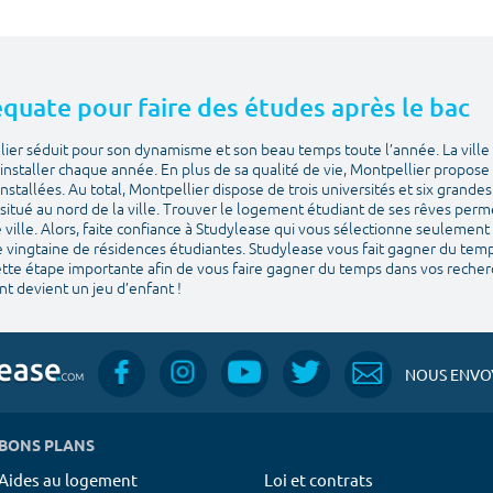
déquate pour faire des études après le bac
lier séduit pour son dynamisme et son beau temps toute l’année. La ville 
installer chaque année. En plus de sa qualité de vie, Montpellier propose u
stallées. Au total, Montpellier dispose de trois universités et six grande
situé au nord de la ville. Trouver le logement étudiant de ses rêves perm
ville. Alors, faite confiance à Studylease qui vous sélectionne seulement
e vingtaine de résidences étudiantes. Studylease vous fait gagner du temps 
cette étape importante afin de vous faire gagner du temps dans vos recher
t devient un jeu d’enfant !
NOUS ENVOY
BONS PLANS
Aides au logement
Loi et contrats