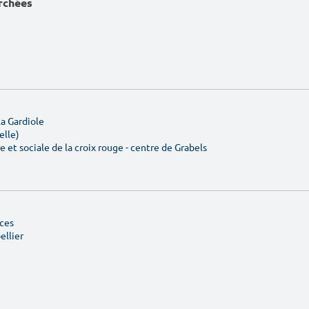
erchées
a Gardiole
elle)
e et sociale de la croix rouge - centre de Grabels
âces
ellier