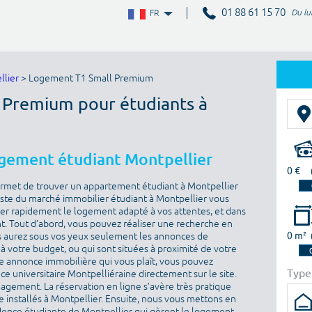
01 88 61 15 70
Du lu
FR
llier
> Logement T1 Small Premium
l Premium pour étudiants à
ogement étudiant Montpellier
0 €
ermet de trouver un appartement étudiant à Montpellier
iste du marché immobilier étudiant à Montpellier vous
uver rapidement le logement adapté à vos attentes, et dans
. Tout d’abord, vous pouvez réaliser une recherche en
0 m²
vous aurez sous vos yeux seulement les annonces de
 votre budget, ou qui sont situées à proximité de votre
e annonce immobilière qui vous plaît, vous pouvez
Type
e universitaire Montpelliéraine directement sur le site.
agement. La réservation en ligne s’avère très pratique
e installés à Montpellier. Ensuite, nous vous mettons en
idence étudiante de Montpellier qui gèrent le logement.