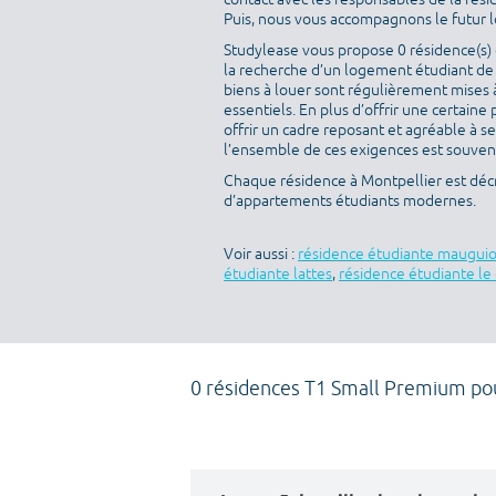
Puis, nous vous accompagnons le futur loc
Studylease vous propose 0 résidence(s) d
la recherche d’un logement étudiant de 
biens à louer sont régulièrement mises à
essentiels. En plus d’offrir une certaine 
offrir un cadre reposant et agréable à s
l’ensemble de ces exigences est souvent 
Chaque résidence à Montpellier est décr
d’appartements étudiants modernes.
Voir aussi :
résidence étudiante maugui
étudiante lattes
,
résidence étudiante le 
0 résidences T1 Small Premium po