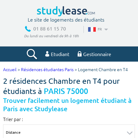
Le site de logements des étudiants
01 88 61 15 70
FR
Du lundi au vendredi de 9h à 18h
Etudiant
Gestionnaire
Accueil
>
Résidences étudiantes Paris
> Logement Chambre en T4
Votre recherche
2 résidences Chambre en T4 pour
Ville, école
étudiants à
PARIS 75000
Trouver facilement un logement étudiant à
Paris avec Studylease
Budget min
Budget max
Trier par :
€
€