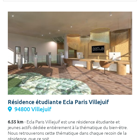
Surface min
Surface max
m²
m²
Type de location
Colocation
Votre date d'entrée
Chercher
Résidence étudiante Ecla Paris Villejuif
94800 Villejuif
6.55 km
- Ecla Paris Villejuif est une résidence étudiante et
jeunes actifs dédiée entièrement à la thématique du bien-être.
Nous retrouverons cette thématique dans chaque recoin de la
résidence, que ce soit...