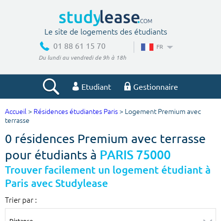
Le site de logements des étudiants
01 88 61 15 70
FR
Du lundi au vendredi de 9h à 18h
Etudiant
Gestionnaire
Accueil
>
Résidences étudiantes Paris
> Logement Premium avec
Votre recherche
terrasse
0 résidences Premium avec terrasse
Ville, école
pour étudiants à
PARIS 75000
Trouver facilement un logement étudiant à
Paris avec Studylease
Budget min
Budget max
Trier par :
€
€