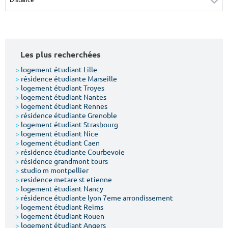
Surface min
Surface max
m²
m²
Les plus recherchées
Type de location
>
logement étudiant Lille
>
résidence étudiante Marseille
Colocation
>
logement étudiant Troyes
>
logement étudiant Nantes
Votre date d'entrée
>
logement étudiant Rennes
>
résidence étudiante Grenoble
>
logement étudiant Strasbourg
>
logement étudiant Nice
>
logement étudiant Caen
>
résidence étudiante Courbevoie
>
résidence grandmont tours
Chercher
>
studio m montpellier
>
residence metare st etienne
>
logement étudiant Nancy
>
résidence étudiante lyon 7eme arrondissement
>
logement étudiant Reims
>
logement étudiant Rouen
>
logement étudiant Angers