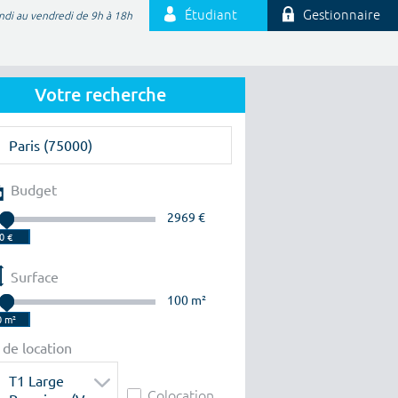
Étudiant
Gestionnaire
ndi au vendredi de 9h à 18h
Votre recherche
Budget
2969 €
Surface
100 m²
 de location
T1 Large
Colocation