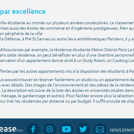
e par excellence
e ville étudiante au monde sur plusieurs années consécutives. Le classemen
ais aussi des écoles de commerce et d’ingénierie prestigieuses. Rien qu
n périphérie de la ville.
is la Défense, à Pré St Gervais ou autre lieux emblématiques Parisiens, il 
e d’Assurances par exemple, la résidence étudiante Melon District Paris La
ans cette résidence, on peut bénéficier en plus d’une chambre personnelle
 réservation d’un appartement donne droit à un Study Room, un Cooking Lo
ertes par les autres appartements mis à la disposition des étudiants à Par
vous pouvez trouver et réserver facilement un studio ou un appartement da
 avec détails. Des images de l’environnement et des pièces de la résidenc
. La description est suivie de la liste des écoles et universités situées da
 ménage, le gardiennage et autres). Pour faciliter encore plus la sélection
ur trier les résidences par distance ou par budget. Il suffit ensuite de cl
NOUS ENVOY