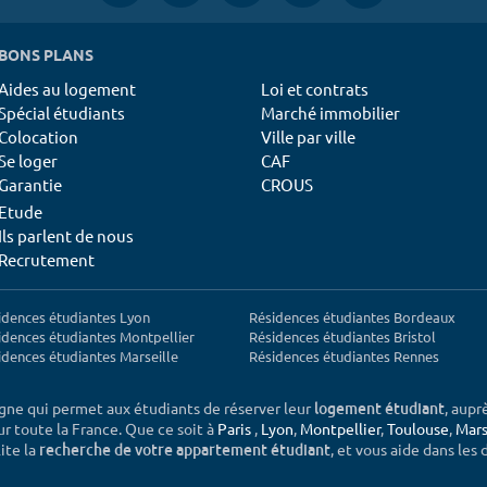
BONS PLANS
Aides au logement
Loi et contrats
Spécial étudiants
Marché immobilier
Colocation
Ville par ville
Se loger
CAF
Garantie
CROUS
Etude
Ils parlent de nous
Recrutement
idences étudiantes Lyon
Résidences étudiantes Bordeaux
idences étudiantes Montpellier
Résidences étudiantes Bristol
idences étudiantes Marseille
Résidences étudiantes Rennes
igne qui permet aux étudiants de réserver leur
, aupr
logement étudiant
sur toute la France. Que ce soit à
Paris
,
Lyon
,
Montpellier
,
Toulouse
,
Mars
ite la
, et vous aide dans les
recherche de votre appartement étudiant