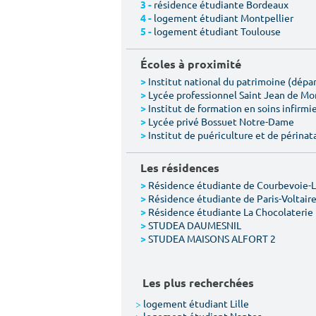
résidence étudiante Bordeaux
3 -
logement étudiant Montpellier
4 -
logement étudiant Toulouse
5 -
Écoles à proximité
Institut national du patrimoine (dép
>
Lycée professionnel Saint Jean de M
>
Institut de formation en soins infirmie
>
Lycée privé Bossuet Notre-Dame
>
Institut de puériculture et de périnat
>
Les résidences
Résidence étudiante de Courbevoie-
>
Résidence étudiante de Paris-Voltair
>
Résidence étudiante La Chocolaterie
>
STUDEA DAUMESNIL
>
STUDEA MAISONS ALFORT 2
>
Les plus recherchées
>
logement étudiant Lille