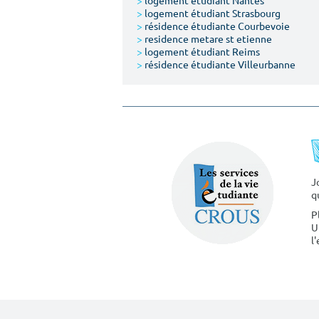
>
logement étudiant Nantes
>
logement étudiant Strasbourg
>
résidence étudiante Courbevoie
>
residence metare st etienne
>
logement étudiant Reims
>
résidence étudiante Villeurbanne
J
q
P
U
l