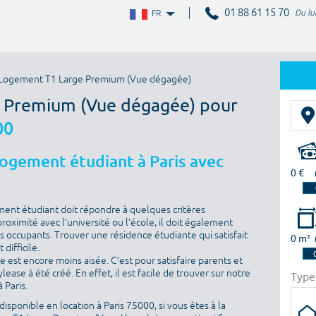
01 88 61 15 70
Du lu
FR
Logement T1 Large Premium (Vue dégagée)
e Premium (Vue dégagée) pour
00
logement étudiant à Paris avec
0 €
ment étudiant doit répondre à quelques critères
proximité avec l’université ou l’école, il doit également
es occupants. Trouver une résidence étudiante qui satisfait
0 m²
difficile.
he est encore moins aisée. C’est pour satisfaire parents et
ase à été créé. En effet, il est facile de trouver sur notre
Type
 Paris.
isponible en location à Paris 75000, si vous êtes à la