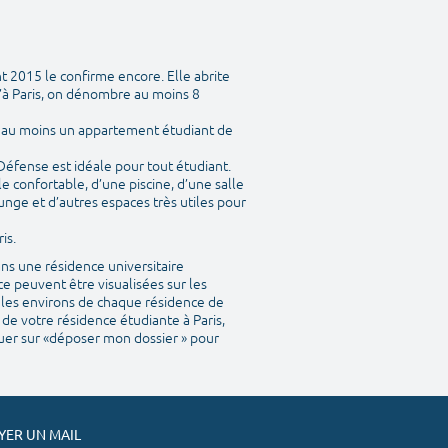
t 2015 le confirme encore. Elle abrite
’à Paris, on dénombre au moins 8
y a au moins un appartement étudiant de
 Défense est idéale pour tout étudiant.
 confortable, d’une piscine, d’une salle
unge et d’autres espaces très utiles pour
is.
ns une résidence universitaire
e peuvent être visualisées sur les
ns les environs de chaque résidence de
 de votre résidence étudiante à Paris,
iquer sur «déposer mon dossier » pour
ER UN MAIL