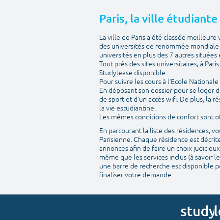
Paris, la ville étudiant
La ville de Paris a été classée meilleur
des universités de renommée mondiale m
universités en plus des 7 autres situées e
Tout près des sites universitaires, à Par
Studylease disponible.
Pour suivre les cours à l’Ecole National
En déposant son dossier pour se loger d
de sport et d’un accès wifi. De plus, la
la vie estudiantine.
Les mêmes conditions de confort sont off
En parcourant la liste des résidences, 
Parisienne. Chaque résidence est décrite
annonces afin de faire un choix judicieux
même que les services inclus (à savoir le
une barre de recherche est disponible po
finaliser votre demande.