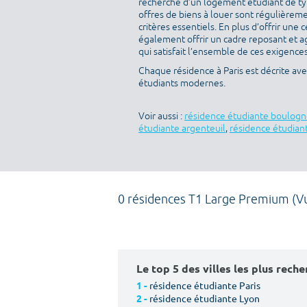
recherche d’un logement étudiant de ty
offres de biens à louer sont régulièreme
critères essentiels. En plus d’offrir une c
également offrir un cadre reposant et a
qui satisfait l’ensemble de ces exigences 
Chaque résidence à Paris est décrite av
étudiants modernes.
Voir aussi :
résidence étudiante boulogn
étudiante argenteuil
,
résidence étudiant
0 résidences T1 Large Premium (V
Le top 5 des villes les plus rech
résidence étudiante Paris
1 -
résidence étudiante Lyon
2 -