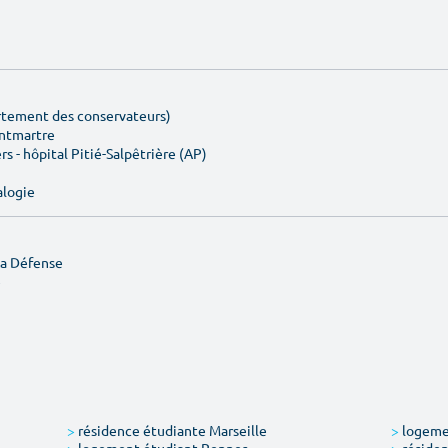
artement des conservateurs)
ontmartre
rs - hôpital Pitié-Salpêtrière (AP)
alogie
La Défense
e
>
résidence étudiante Marseille
>
logemen