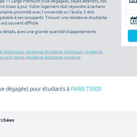
pe T1 Large Premium (Vue dégagée), soyez attentifs, nos
nt mises à jour. Votre logement doit répondre à certains
ertaine proximité avec l’université ou l’école, il doit
gréable à ses occupants. Trouver une résidence étudiante
est souvent difficile.
ec détails, avec une grande quantité d’appartements
e-billancourt
,
résidence étudiante montreuil
,
résidence
e saint denis
,
résidence étudiante nanterre
ue dégagée) pour étudiants à
PARIS 75000
erchées