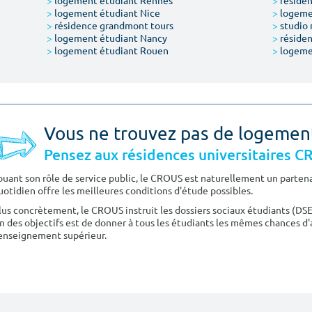
>
logement étudiant Rennes
>
résiden
>
logement étudiant Nice
>
logeme
>
résidence grandmont tours
>
studio 
>
logement étudiant Nancy
>
résiden
>
logement étudiant Rouen
>
logeme
Vous ne trouvez pas de logemen
Pensez aux résidences universitaires 
ouant son rôle de service public, le CROUS est naturellement un partenai
uotidien offre les meilleures conditions d'étude possibles.
lus concrètement, le CROUS instruit les dossiers sociaux étudiants (DS
n des objectifs est de donner à tous les étudiants les mêmes chances d'
'enseignement supérieur.