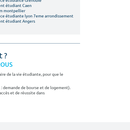
ce étudiante Grenoble
nt étudiant Caen
m montpellier
ce étudiante lyon 7eme arrondissement
nt étudiant Angers
t ?
CROUS
re de la vie étudiante, pour que le
E : demande de bourse et de logement).
accès et de réussite dans