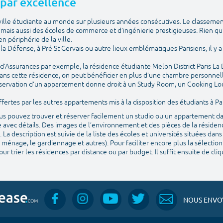
e par excellence
e ville étudiante au monde sur plusieurs années consécutives. Le classemen
ais aussi des écoles de commerce et d’ingénierie prestigieuses. Rien qu
n périphérie de la ville.
is la Défense, à Pré St Gervais ou autre lieux emblématiques Parisiens, il 
e d’Assurances par exemple, la résidence étudiante Melon District Paris La
ans cette résidence, on peut bénéficier en plus d’une chambre personnelle
 réservation d’un appartement donne droit à un Study Room, un Cooking Lo
ertes par les autres appartements mis à la disposition des étudiants à Par
vous pouvez trouver et réserver facilement un studio ou un appartement da
 avec détails. Des images de l’environnement et des pièces de la résidenc
. La description est suivie de la liste des écoles et universités situées da
 ménage, le gardiennage et autres). Pour faciliter encore plus la sélection
ur trier les résidences par distance ou par budget. Il suffit ensuite de cl
NOUS ENVOY