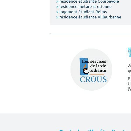
>
résidence étudiante Courbevoie
>
residence metare st etienne
>
logement étudiant Reims
>
résidence étudiante Villeurbanne
J
q
P
U
l