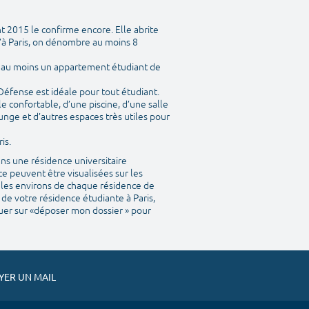
t 2015 le confirme encore. Elle abrite
’à Paris, on dénombre au moins 8
y a au moins un appartement étudiant de
 Défense est idéale pour tout étudiant.
 confortable, d’une piscine, d’une salle
unge et d’autres espaces très utiles pour
is.
ns une résidence universitaire
e peuvent être visualisées sur les
ns les environs de chaque résidence de
 de votre résidence étudiante à Paris,
iquer sur «déposer mon dossier » pour
ER UN MAIL