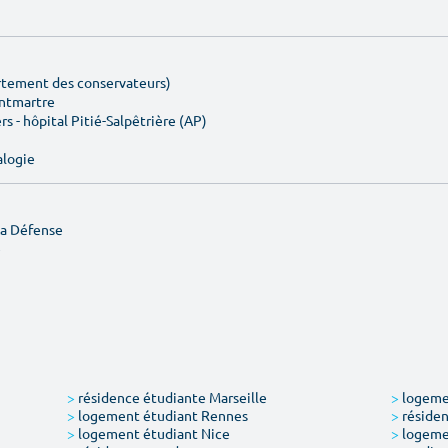
artement des conservateurs)
ontmartre
rs - hôpital Pitié-Salpêtrière (AP)
alogie
La Défense
e
>
résidence étudiante Marseille
>
logemen
>
logement étudiant Rennes
>
résiden
>
logement étudiant Nice
>
logeme