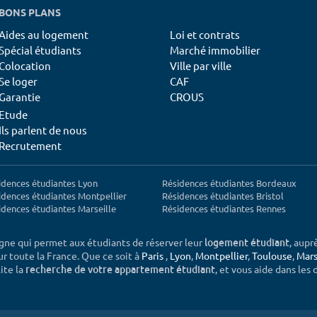
BONS PLANS
Aides au logement
Loi et contrats
Spécial étudiants
Marché immobilier
Colocation
Ville par ville
Se loger
CAF
Garantie
CROUS
Etude
Ils parlent de nous
Recrutement
idences étudiantes Lyon
Résidences étudiantes Bordeaux
idences étudiantes Montpellier
Résidences étudiantes Bristol
idences étudiantes Marseille
Résidences étudiantes Rennes
igne qui permet aux étudiants de réserver leur
, aupr
logement étudiant
sur toute la France. Que ce soit à
Paris
,
Lyon
,
Montpellier
,
Toulouse
,
Mars
ite la
, et vous aide dans les
recherche de votre appartement étudiant