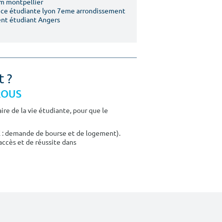
m montpellier
ce étudiante lyon 7eme arrondissement
nt étudiant Angers
t ?
CROUS
re de la vie étudiante, pour que le
E : demande de bourse et de logement).
accès et de réussite dans