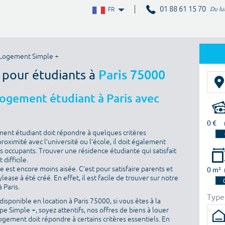
01 88 61 15 70
Du lu
FR
Logement Simple +
 pour étudiants à
Paris 75000
logement étudiant à Paris avec
0 €
ment étudiant doit répondre à quelques critères
proximité avec l’université ou l’école, il doit également
es occupants. Trouver une résidence étudiante qui satisfait
difficile.
he est encore moins aisée. C’est pour satisfaire parents et
0 m²
ase à été créé. En effet, il est facile de trouver sur notre
 Paris.
Type
isponible en location à Paris 75000, si vous êtes à la
 Simple +, soyez attentifs, nos offres de biens à louer
ogement doit répondre à certains critères essentiels. En