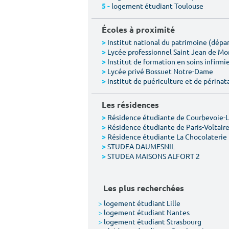
logement étudiant Toulouse
5 -
Écoles à proximité
Institut national du patrimoine (dép
>
Lycée professionnel Saint Jean de M
>
Institut de formation en soins infirmie
>
Lycée privé Bossuet Notre-Dame
>
Institut de puériculture et de périnat
>
Les résidences
Résidence étudiante de Courbevoie-
>
Résidence étudiante de Paris-Voltair
>
Résidence étudiante La Chocolaterie
>
STUDEA DAUMESNIL
>
STUDEA MAISONS ALFORT 2
>
Les plus recherchées
>
logement étudiant Lille
>
logement étudiant Nantes
>
logement étudiant Strasbourg