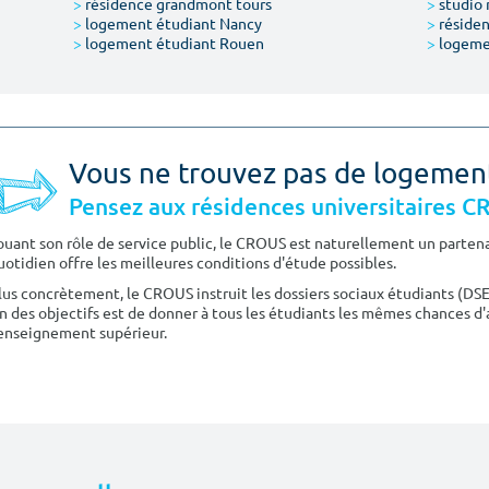
>
résidence grandmont tours
>
studio 
>
logement étudiant Nancy
>
résiden
>
logement étudiant Rouen
>
logeme
Vous ne trouvez pas de logemen
Pensez aux résidences universitaires 
ouant son rôle de service public, le CROUS est naturellement un partenai
uotidien offre les meilleures conditions d'étude possibles.
lus concrètement, le CROUS instruit les dossiers sociaux étudiants (DS
n des objectifs est de donner à tous les étudiants les mêmes chances d'
'enseignement supérieur.