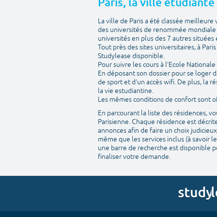
Paris, la ville étudiant
La ville de Paris a été classée meilleur
des universités de renommée mondiale m
universités en plus des 7 autres situées e
Tout près des sites universitaires, à Par
Studylease disponible.
Pour suivre les cours à l’Ecole National
En déposant son dossier pour se loger d
de sport et d’un accès wifi. De plus, la
la vie estudiantine.
Les mêmes conditions de confort sont off
En parcourant la liste des résidences, 
Parisienne. Chaque résidence est décrite
annonces afin de faire un choix judicieux
même que les services inclus (à savoir le
une barre de recherche est disponible po
finaliser votre demande.