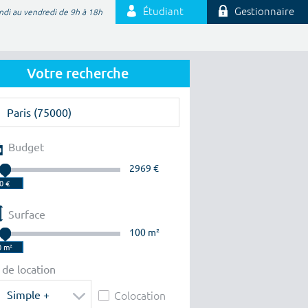
Étudiant
Gestionnaire
ndi au vendredi de 9h à 18h
Votre recherche
Budget
2969 €
Surface
100 m²
 de location
Simple +
Colocation