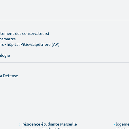
artement des conservateurs)
ontmartre
rs - hôpital Pitié-Salpêtrière (AP)
alogie
La Défense
e
>
résidence étudiante Marseille
>
logemen