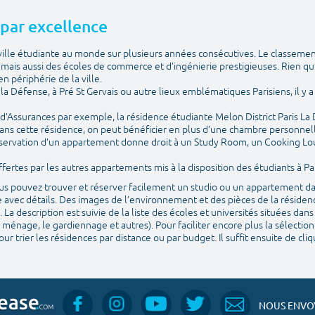
e par excellence
e ville étudiante au monde sur plusieurs années consécutives. Le classemen
ais aussi des écoles de commerce et d’ingénierie prestigieuses. Rien qu
n périphérie de la ville.
is la Défense, à Pré St Gervais ou autre lieux emblématiques Parisiens, il 
e d’Assurances par exemple, la résidence étudiante Melon District Paris La
ans cette résidence, on peut bénéficier en plus d’une chambre personnelle
 réservation d’un appartement donne droit à un Study Room, un Cooking Lo
ertes par les autres appartements mis à la disposition des étudiants à Par
vous pouvez trouver et réserver facilement un studio ou un appartement da
 avec détails. Des images de l’environnement et des pièces de la résidenc
. La description est suivie de la liste des écoles et universités situées da
 ménage, le gardiennage et autres). Pour faciliter encore plus la sélection
ur trier les résidences par distance ou par budget. Il suffit ensuite de cl
NOUS ENVOY