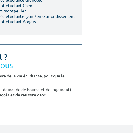
ce étudiante Grenoble
nt étudiant Caen
m montpellier
ce étudiante lyon 7eme arrondissement
nt étudiant Angers
t ?
CROUS
re de la vie étudiante, pour que le
E : demande de bourse et de logement).
accès et de réussite dans