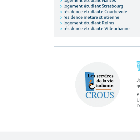
>
logement étudiant Nantes
>
logement étudiant Strasbourg
>
résidence étudiante Courbevoie
>
residence metare st etienne
>
logement étudiant Reims
>
résidence étudiante Villeurbanne
J
q
P
U
l