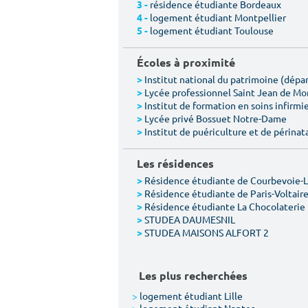
résidence étudiante Bordeaux
3 -
logement étudiant Montpellier
4 -
logement étudiant Toulouse
5 -
Écoles à proximité
Institut national du patrimoine (dép
>
Lycée professionnel Saint Jean de M
>
Institut de formation en soins infirmie
>
Lycée privé Bossuet Notre-Dame
>
Institut de puériculture et de périnat
>
Les résidences
Résidence étudiante de Courbevoie-
>
Résidence étudiante de Paris-Voltair
>
Résidence étudiante La Chocolaterie
>
STUDEA DAUMESNIL
>
STUDEA MAISONS ALFORT 2
>
Les plus recherchées
>
logement étudiant Lille