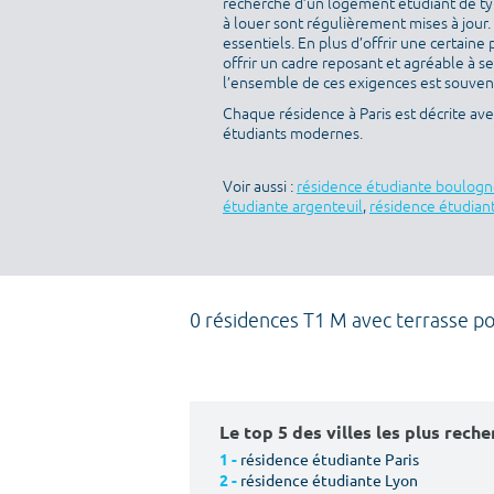
recherche d’un logement étudiant de typ
à louer sont régulièrement mises à jour.
essentiels. En plus d’offrir une certaine 
offrir un cadre reposant et agréable à s
l’ensemble de ces exigences est souvent 
Chaque résidence à Paris est décrite av
étudiants modernes.
Voir aussi :
résidence étudiante boulogn
étudiante argenteuil
,
résidence étudiant
0 résidences T1 M avec terrasse p
Le top 5 des villes les plus rech
résidence étudiante Paris
1 -
résidence étudiante Lyon
2 -