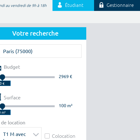
Étudiant
Gestionnaire
ndi au vendredi de 9h à 18h
Votre recherche
Budget
2969 €
Surface
100 m²
 de location
T1 M avec
Colocation