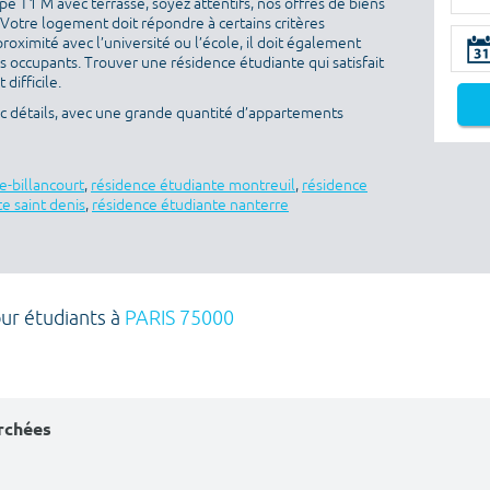
e T1 M avec terrasse, soyez attentifs, nos offres de biens
 Votre logement doit répondre à certains critères
proximité avec l’université ou l’école, il doit également
es occupants. Trouver une résidence étudiante qui satisfait
difficile.
ec détails, avec une grande quantité d’appartements
e-billancourt
,
résidence étudiante montreuil
,
résidence
e saint denis
,
résidence étudiante nanterre
our étudiants à
PARIS 75000
erchées