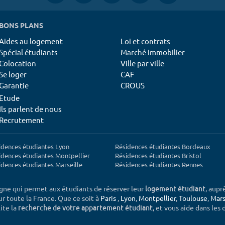
BONS PLANS
Aides au logement
Loi et contrats
Spécial étudiants
Marché immobilier
Colocation
Ville par ville
Se loger
CAF
Garantie
CROUS
Etude
Ils parlent de nous
Recrutement
idences étudiantes Lyon
Résidences étudiantes Bordeaux
idences étudiantes Montpellier
Résidences étudiantes Bristol
idences étudiantes Marseille
Résidences étudiantes Rennes
igne qui permet aux étudiants de réserver leur
, aupr
logement étudiant
sur toute la France. Que ce soit à
Paris
,
Lyon
,
Montpellier
,
Toulouse
,
Mars
ite la
, et vous aide dans les
recherche de votre appartement étudiant