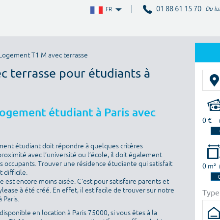
01 88 61 15 70
Du lu
FR
Logement T1 M avec terrasse
c terrasse pour étudiants à
logement étudiant à Paris avec
0 €
ment étudiant doit répondre à quelques critères
proximité avec l’université ou l’école, il doit également
es occupants. Trouver une résidence étudiante qui satisfait
0 m²
difficile.
he est encore moins aisée. C’est pour satisfaire parents et
ase à été créé. En effet, il est facile de trouver sur notre
Type
 Paris.
isponible en location à Paris 75000, si vous êtes à la