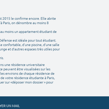
t 2015 le confirme encore. Elle abrite
’à Paris, on dénombre au moins 8
y a au moins un appartement étudiant de
 Défense est idéale pour tout étudiant.
 confortable, d’une piscine, d’une salle
unge et d’autres espaces très utiles pour
is.
ns une résidence universitaire
e peuvent être visualisées sur les
ns les environs de chaque résidence de
 de votre résidence étudiante à Paris,
iquer sur «déposer mon dossier » pour
ER UN MAIL