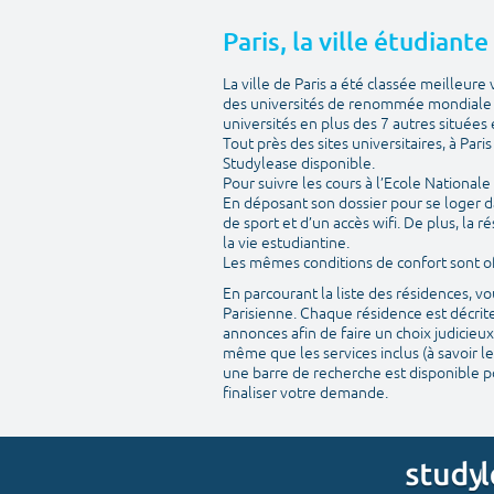
Paris, la ville étudiant
La ville de Paris a été classée meilleur
des universités de renommée mondiale m
universités en plus des 7 autres situées e
Tout près des sites universitaires, à Par
Studylease disponible.
Pour suivre les cours à l’Ecole National
En déposant son dossier pour se loger d
de sport et d’un accès wifi. De plus, la
la vie estudiantine.
Les mêmes conditions de confort sont off
En parcourant la liste des résidences, 
Parisienne. Chaque résidence est décrite
annonces afin de faire un choix judicieux
même que les services inclus (à savoir le
une barre de recherche est disponible po
finaliser votre demande.