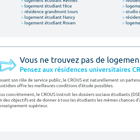
>
logement étudiant Rennes
>
résiden
>
logement étudiant Nice
>
logeme
>
résidence grandmont tours
>
studio 
>
logement étudiant Nancy
>
résiden
>
logement étudiant Rouen
>
logeme
Vous ne trouvez pas de logemen
Pensez aux résidences universitaires 
ouant son rôle de service public, le CROUS est naturellement un partenai
uotidien offre les meilleures conditions d'étude possibles.
lus concrètement, le CROUS instruit les dossiers sociaux étudiants (DS
n des objectifs est de donner à tous les étudiants les mêmes chances d'
'enseignement supérieur.