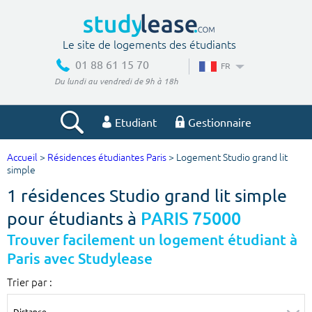
Le site de logements des étudiants
01 88 61 15 70
FR
Du lundi au vendredi de 9h à 18h
Etudiant
Gestionnaire
Accueil
>
Résidences étudiantes Paris
> Logement Studio grand lit
Votre recherche
simple
1 résidences Studio grand lit simple
Ville, école
pour étudiants à
PARIS 75000
Trouver facilement un logement étudiant à
Paris avec Studylease
Budget min
Budget max
Trier par :
€
€