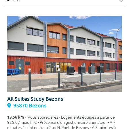
Surface min
Surface max
m²
m²
Type de location
Colocation
Votre date d'entrée
Chercher
All Suites Study Bezons
95870 Bezons
13.56 km
- Vous apprécierez - Logements équipés à partir de
925 € / mois TTC - Présence d'un gestionnaire animateur - A 7
minutes à pied du tram 2 arrêt Pont de Bezons - A 5 minutes à