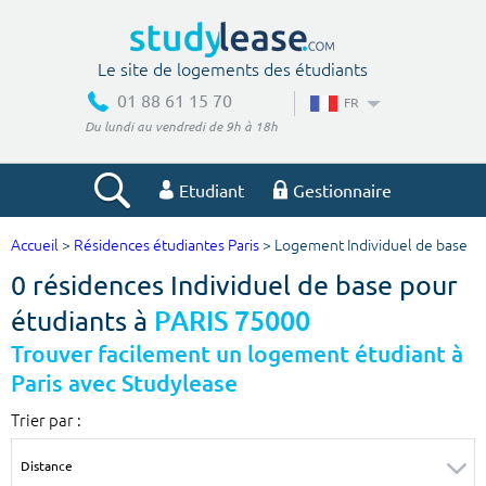
Le site de logements des étudiants
01 88 61 15 70
FR
Du lundi au vendredi de 9h à 18h
Etudiant
Gestionnaire
Accueil
>
Résidences étudiantes Paris
> Logement Individuel de base
Votre recherche
0 résidences Individuel de base pour
Ville, école
étudiants à
PARIS 75000
Trouver facilement un logement étudiant à
Paris avec Studylease
Budget min
Budget max
Trier par :
€
€