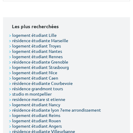
Surface min
Surface max
m²
m²
Les plus recherchées
Type de location
>
logement étudiant Lille
>
résidence étudiante Marseille
>
logement étudiant Troyes
Colocation
>
logement étudiant Nantes
>
logement étudiant Rennes
Votre date d'entrée
>
résidence étudiante Grenoble
>
logement étudiant Strasbourg
>
logement étudiant Nice
>
logement étudiant Caen
>
résidence étudiante Courbevoie
>
résidence grandmont tours
>
studio m montpellier
Chercher
>
residence metare st etienne
>
logement étudiant Nancy
>
résidence étudiante lyon 7eme arrondissement
>
logement étudiant Reims
>
logement étudiant Rouen
>
logement étudiant Angers
>
résidence étudiante Villeurbanne