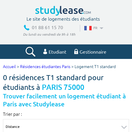
Le site de logements des étudiants
01 88 61 15 70
FR
Du lundi au vendredi de 9h à 18h
Etudiant
Gestionnaire
Accueil
>
Résidences étudiantes Paris
> Logement T1 standard
Votre recherche
0 résidences T1 standard pour
Ville, école
étudiants à
PARIS 75000
Trouver facilement un logement étudiant à
Paris avec Studylease
Budget min
Budget max
Trier par :
€
€