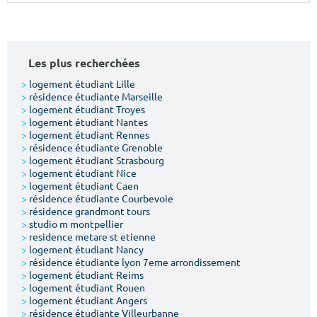
Surface min
Surface max
m²
m²
Les plus recherchées
Type de location
>
logement étudiant Lille
>
résidence étudiante Marseille
>
logement étudiant Troyes
Colocation
>
logement étudiant Nantes
>
logement étudiant Rennes
Votre date d'entrée
>
résidence étudiante Grenoble
>
logement étudiant Strasbourg
>
logement étudiant Nice
>
logement étudiant Caen
>
résidence étudiante Courbevoie
>
résidence grandmont tours
>
studio m montpellier
Chercher
>
residence metare st etienne
>
logement étudiant Nancy
>
résidence étudiante lyon 7eme arrondissement
>
logement étudiant Reims
>
logement étudiant Rouen
>
logement étudiant Angers
>
résidence étudiante Villeurbanne