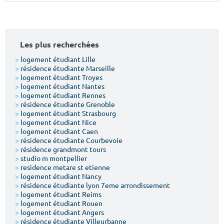
Surface min
Surface max
m²
m²
Les plus recherchées
Type de location
>
logement étudiant Lille
>
résidence étudiante Marseille
>
logement étudiant Troyes
Colocation
>
logement étudiant Nantes
>
logement étudiant Rennes
Votre date d'entrée
>
résidence étudiante Grenoble
>
logement étudiant Strasbourg
>
logement étudiant Nice
>
logement étudiant Caen
>
résidence étudiante Courbevoie
>
résidence grandmont tours
>
studio m montpellier
Chercher
>
residence metare st etienne
>
logement étudiant Nancy
>
résidence étudiante lyon 7eme arrondissement
>
logement étudiant Reims
>
logement étudiant Rouen
>
logement étudiant Angers
>
résidence étudiante Villeurbanne