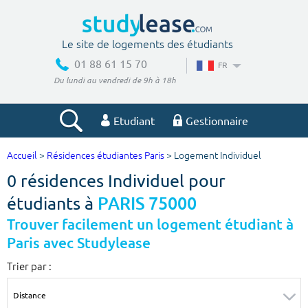
Le site de logements des étudiants
01 88 61 15 70
FR
Du lundi au vendredi de 9h à 18h
Etudiant
Gestionnaire
Accueil
>
Résidences étudiantes Paris
> Logement Individuel
Votre recherche
0 résidences Individuel pour
Ville, école
étudiants à
PARIS 75000
Trouver facilement un logement étudiant à
Paris avec Studylease
Budget min
Budget max
Trier par :
€
€