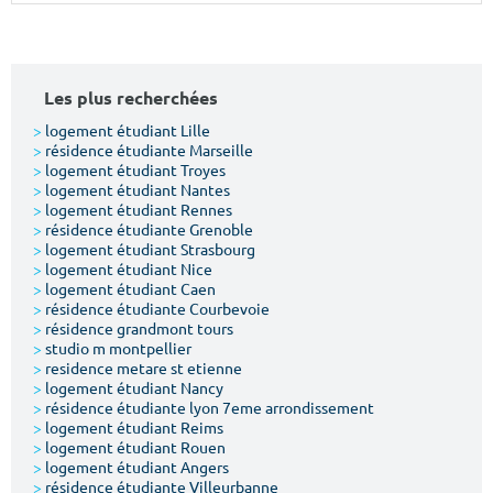
Surface min
Surface max
m²
m²
Les plus recherchées
Type de location
>
logement étudiant Lille
>
résidence étudiante Marseille
>
logement étudiant Troyes
Colocation
>
logement étudiant Nantes
>
logement étudiant Rennes
Votre date d'entrée
>
résidence étudiante Grenoble
>
logement étudiant Strasbourg
>
logement étudiant Nice
>
logement étudiant Caen
>
résidence étudiante Courbevoie
>
résidence grandmont tours
>
studio m montpellier
Chercher
>
residence metare st etienne
>
logement étudiant Nancy
>
résidence étudiante lyon 7eme arrondissement
>
logement étudiant Reims
>
logement étudiant Rouen
>
logement étudiant Angers
>
résidence étudiante Villeurbanne