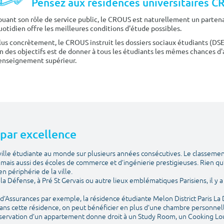
Pensez aux résidences universitaires 
ouant son rôle de service public, le CROUS est naturellement un partenai
uotidien offre les meilleures conditions d'étude possibles.
lus concrètement, le CROUS instruit les dossiers sociaux étudiants (DS
n des objectifs est de donner à tous les étudiants les mêmes chances d'
'enseignement supérieur.
e par excellence
e ville étudiante au monde sur plusieurs années consécutives. Le classemen
ais aussi des écoles de commerce et d’ingénierie prestigieuses. Rien qu
n périphérie de la ville.
is la Défense, à Pré St Gervais ou autre lieux emblématiques Parisiens, il 
e d’Assurances par exemple, la résidence étudiante Melon District Paris La
ans cette résidence, on peut bénéficier en plus d’une chambre personnelle
 réservation d’un appartement donne droit à un Study Room, un Cooking Lo