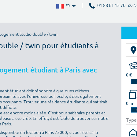
01 88 61 15 70
Du lu
FR
Logement Studio double / twin
ouble / twin pour étudiants à
logement étudiant à Paris avec
0 €
ment étudiant doit répondre à quelques critères
proximité avec l’université ou l’école, il doit également
es occupants. Trouver une résidence étudiante qui satisfait
0 m²
difficile.
he est encore moins aisée. C’est pour satisfaire parents et
ase à été créé. En effet, il est facile de trouver sur notre
Type
 Paris.
isponible en location à Paris 75000, si vous êtes à la