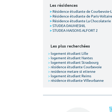
Les résidences
Résidence étudiante de Courbevoie-
>
Résidence étudiante de Paris-Voltair
>
Résidence étudiante La Chocolaterie
>
STUDEA DAUMESNIL
>
STUDEA MAISONS ALFORT 2
>
Les plus recherchées
>
logement étudiant Lille
>
logement étudiant Nantes
>
logement étudiant Strasbourg
>
résidence étudiante Courbevoie
>
residence metare st etienne
>
logement étudiant Reims
>
résidence étudiante Villeurbanne