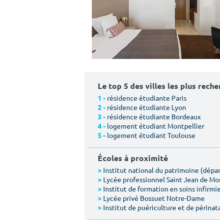
Le top 5 des villes les plus rech
résidence étudiante Paris
1 -
résidence étudiante Lyon
2 -
résidence étudiante Bordeaux
3 -
logement étudiant Montpellier
4 -
logement étudiant Toulouse
5 -
Écoles à proximité
Institut national du patrimoine (dép
>
Lycée professionnel Saint Jean de M
>
Institut de formation en soins infirmie
>
Lycée privé Bossuet Notre-Dame
>
Institut de puériculture et de périnat
>