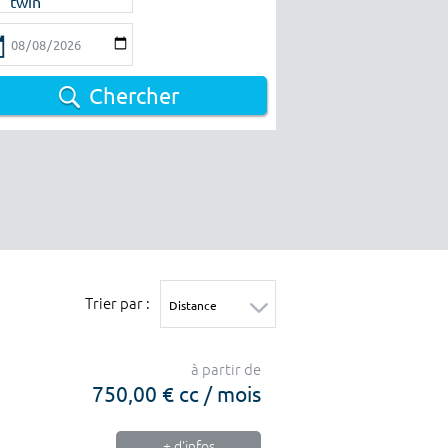
twin
Chercher
Trier par :
à partir de
750,00 € cc / mois
+ d'infos