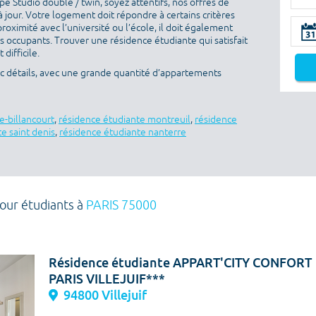
 Studio double / twin, soyez attentifs, nos offres de
 jour. Votre logement doit répondre à certains critères
proximité avec l’université ou l’école, il doit également
es occupants. Trouver une résidence étudiante qui satisfait
difficile.
ec détails, avec une grande quantité d’appartements
e-billancourt
,
résidence étudiante montreuil
,
résidence
e saint denis
,
résidence étudiante nanterre
pour étudiants à
PARIS 75000
Résidence étudiante APPART'CITY CONFORT
PARIS VILLEJUIF***
94800 Villejuif