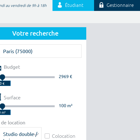
Étudiant
Gestionnaire
ndi au vendredi de 9h à 18h
Votre recherche
Budget
2969 €
Surface
100 m²
 de location
Studio double /
Colocation