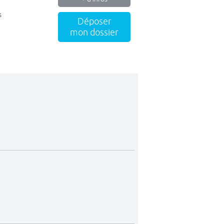
s
Déposer
mon dossier