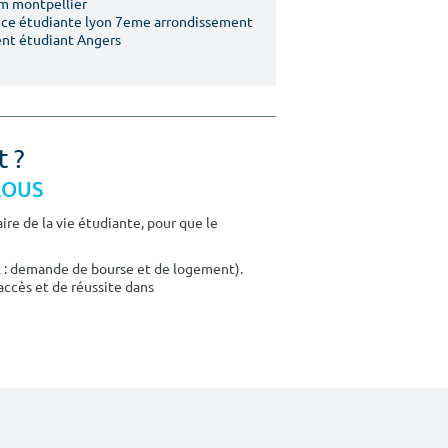
m montpellier
ce étudiante lyon 7eme arrondissement
nt étudiant Angers
t ?
CROUS
re de la vie étudiante, pour que le
E : demande de bourse et de logement).
accès et de réussite dans