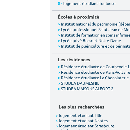
logement étudiant Toulouse
5 -
Écoles à proximité
Institut national du patrimoine (dép
>
Lycée professionnel Saint Jean de M
>
Institut de formation en soins infirmie
>
Lycée privé Bossuet Notre-Dame
>
Institut de puériculture et de périnat
>
Les résidences
Résidence étudiante de Courbevoie-
>
Résidence étudiante de Paris-Voltair
>
Résidence étudiante La Chocolaterie
>
STUDEA DAUMESNIL
>
STUDEA MAISONS ALFORT 2
>
Les plus recherchées
>
logement étudiant Lille
>
logement étudiant Nantes
>
logement étudiant Strasbourg