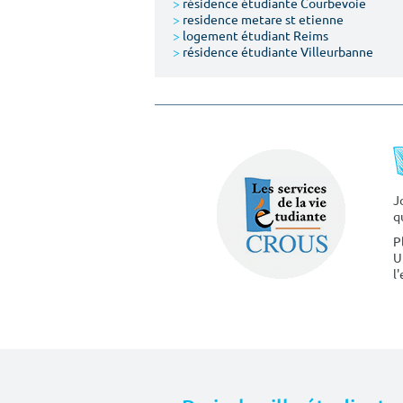
>
résidence étudiante Courbevoie
>
residence metare st etienne
>
logement étudiant Reims
>
résidence étudiante Villeurbanne
J
q
P
U
l