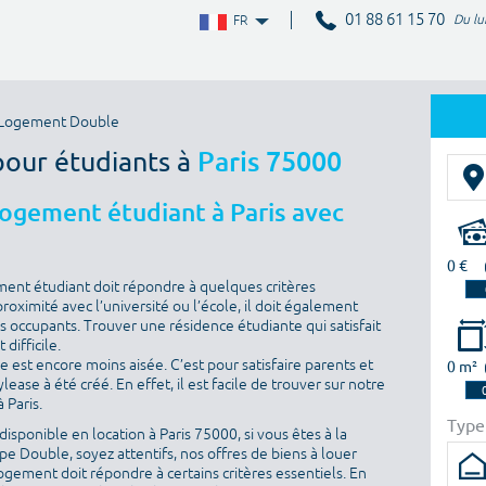
01 88 61 15 70
Du lu
FR
Logement Double
pour étudiants à
Paris 75000
logement étudiant à Paris avec
0 €
ment étudiant doit répondre à quelques critères
proximité avec l’université ou l’école, il doit également
es occupants. Trouver une résidence étudiante qui satisfait
difficile.
he est encore moins aisée. C’est pour satisfaire parents et
0 m²
ase à été créé. En effet, il est facile de trouver sur notre
 Paris.
Type
isponible en location à Paris 75000, si vous êtes à la
e Double, soyez attentifs, nos offres de biens à louer
ogement doit répondre à certains critères essentiels. En