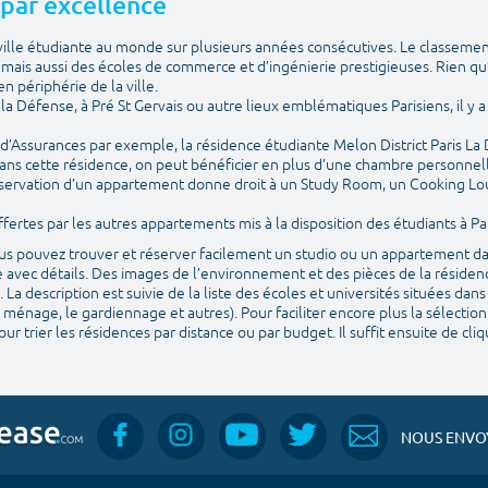
e par excellence
e ville étudiante au monde sur plusieurs années consécutives. Le classemen
ais aussi des écoles de commerce et d’ingénierie prestigieuses. Rien qu
n périphérie de la ville.
is la Défense, à Pré St Gervais ou autre lieux emblématiques Parisiens, il 
e d’Assurances par exemple, la résidence étudiante Melon District Paris La
ans cette résidence, on peut bénéficier en plus d’une chambre personnelle
 réservation d’un appartement donne droit à un Study Room, un Cooking Lo
ertes par les autres appartements mis à la disposition des étudiants à Par
vous pouvez trouver et réserver facilement un studio ou un appartement da
 avec détails. Des images de l’environnement et des pièces de la résidenc
. La description est suivie de la liste des écoles et universités situées da
 ménage, le gardiennage et autres). Pour faciliter encore plus la sélection
ur trier les résidences par distance ou par budget. Il suffit ensuite de cl
NOUS ENVOY