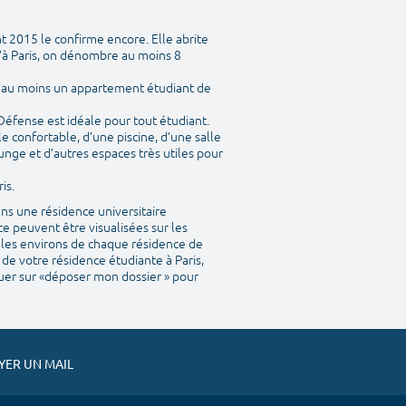
t 2015 le confirme encore. Elle abrite
’à Paris, on dénombre au moins 8
y a au moins un appartement étudiant de
 Défense est idéale pour tout étudiant.
 confortable, d’une piscine, d’une salle
unge et d’autres espaces très utiles pour
is.
ns une résidence universitaire
e peuvent être visualisées sur les
ns les environs de chaque résidence de
 de votre résidence étudiante à Paris,
iquer sur «déposer mon dossier » pour
ER UN MAIL