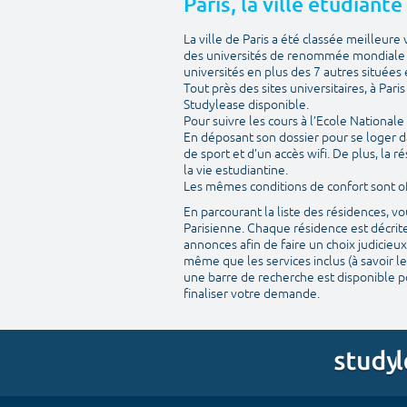
Paris, la ville étudiant
La ville de Paris a été classée meilleur
des universités de renommée mondiale m
universités en plus des 7 autres situées e
Tout près des sites universitaires, à Par
Studylease disponible.
Pour suivre les cours à l’Ecole National
En déposant son dossier pour se loger d
de sport et d’un accès wifi. De plus, la
la vie estudiantine.
Les mêmes conditions de confort sont off
En parcourant la liste des résidences, 
Parisienne. Chaque résidence est décrite
annonces afin de faire un choix judicieux
même que les services inclus (à savoir le
une barre de recherche est disponible po
finaliser votre demande.