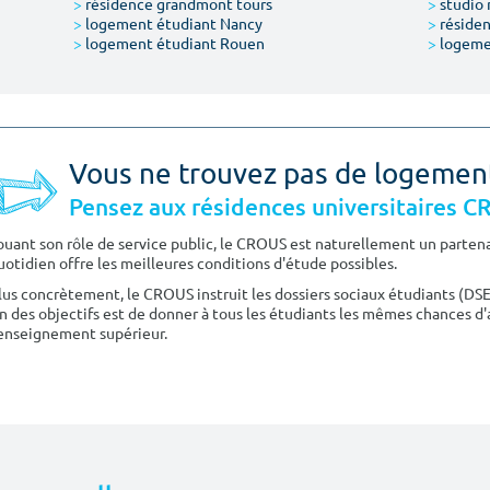
>
résidence grandmont tours
>
studio 
>
logement étudiant Nancy
>
résiden
>
logement étudiant Rouen
>
logeme
Vous ne trouvez pas de logemen
Pensez aux résidences universitaires 
ouant son rôle de service public, le CROUS est naturellement un partenai
uotidien offre les meilleures conditions d'étude possibles.
lus concrètement, le CROUS instruit les dossiers sociaux étudiants (DS
n des objectifs est de donner à tous les étudiants les mêmes chances d'
'enseignement supérieur.