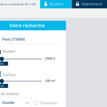
Étudiant
Gestionnaire
ndi au vendredi de 9h à 18h
Votre recherche
Budget
2969 €
Surface
100 m²
 de location
Double
Colocation