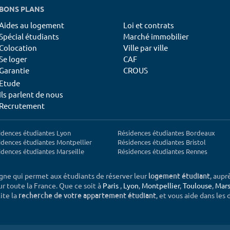
BONS PLANS
Aides au logement
Loi et contrats
Spécial étudiants
Marché immobilier
Colocation
Ville par ville
Se loger
CAF
Garantie
CROUS
Etude
Ils parlent de nous
Recrutement
idences étudiantes Lyon
Résidences étudiantes Bordeaux
idences étudiantes Montpellier
Résidences étudiantes Bristol
idences étudiantes Marseille
Résidences étudiantes Rennes
igne qui permet aux étudiants de réserver leur
, aupr
logement étudiant
sur toute la France. Que ce soit à
Paris
,
Lyon
,
Montpellier
,
Toulouse
,
Mars
ite la
, et vous aide dans les
recherche de votre appartement étudiant