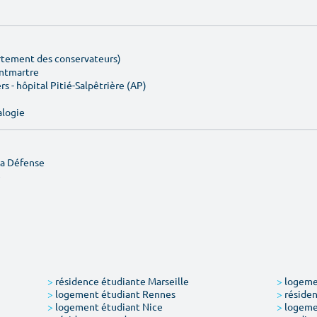
artement des conservateurs)
ontmartre
rs - hôpital Pitié-Salpêtrière (AP)
alogie
La Défense
e
>
résidence étudiante Marseille
>
logemen
>
logement étudiant Rennes
>
résiden
>
logement étudiant Nice
>
logeme