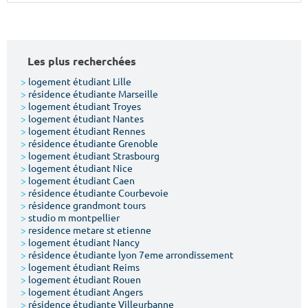
Surface min
Surface max
m²
m²
Les plus recherchées
Type de location
>
logement étudiant Lille
>
résidence étudiante Marseille
>
logement étudiant Troyes
Colocation
>
logement étudiant Nantes
>
logement étudiant Rennes
Votre date d'entrée
>
résidence étudiante Grenoble
>
logement étudiant Strasbourg
>
logement étudiant Nice
>
logement étudiant Caen
>
résidence étudiante Courbevoie
>
résidence grandmont tours
>
studio m montpellier
Chercher
>
residence metare st etienne
>
logement étudiant Nancy
>
résidence étudiante lyon 7eme arrondissement
>
logement étudiant Reims
>
logement étudiant Rouen
>
logement étudiant Angers
>
résidence étudiante Villeurbanne