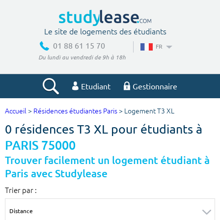
Le site de logements des étudiants
01 88 61 15 70
FR
Du lundi au vendredi de 9h à 18h
Etudiant
Gestionnaire
Accueil
>
Résidences étudiantes Paris
> Logement T3 XL
Votre recherche
0 résidences T3 XL pour étudiants à
Ville, école
PARIS 75000
Trouver facilement un logement étudiant à
Paris avec Studylease
Budget min
Budget max
Trier par :
€
€