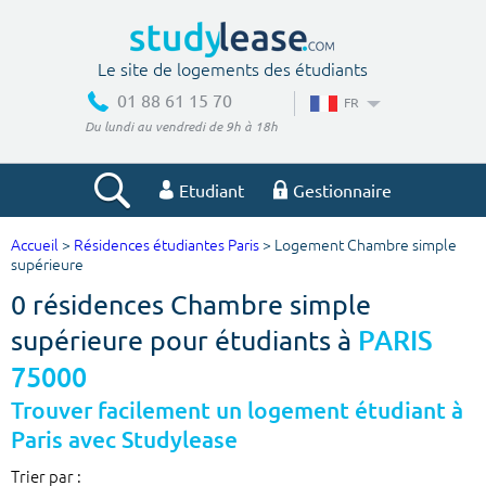
Le site de logements des étudiants
01 88 61 15 70
FR
Du lundi au vendredi de 9h à 18h
Etudiant
Gestionnaire
Accueil
>
Résidences étudiantes Paris
> Logement Chambre simple
Votre recherche
supérieure
0 résidences Chambre simple
Ville, école
supérieure pour étudiants à
PARIS
75000
Budget min
Budget max
Trouver facilement un logement étudiant à
Paris avec Studylease
€
€
Trier par :