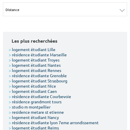
Surface min
Surface max
m²
m²
Type de location
Les plus recherchées
Colocation
>
logement étudiant Lille
>
résidence étudiante Marseille
Votre date d'entrée
>
logement étudiant Troyes
>
logement étudiant Nantes
>
logement étudiant Rennes
>
résidence étudiante Grenoble
>
logement étudiant Strasbourg
>
logement étudiant Nice
>
logement étudiant Caen
Chercher
>
résidence étudiante Courbevoie
>
résidence grandmont tours
>
studio m montpellier
>
residence metare st etienne
>
logement étudiant Nancy
>
résidence étudiante lyon 7eme arrondissement
>
logement étudiant Reims