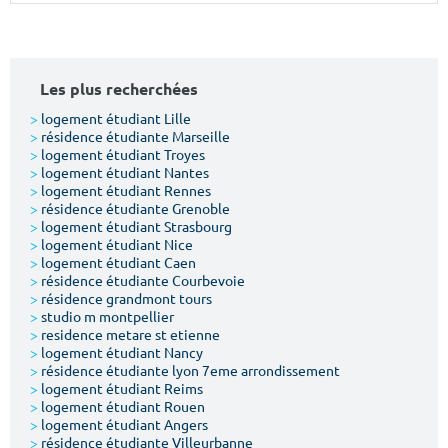
Surface min
Surface max
m²
m²
Les plus recherchées
Type de location
>
logement étudiant Lille
>
résidence étudiante Marseille
>
logement étudiant Troyes
Colocation
>
logement étudiant Nantes
>
logement étudiant Rennes
Votre date d'entrée
>
résidence étudiante Grenoble
>
logement étudiant Strasbourg
>
logement étudiant Nice
>
logement étudiant Caen
>
résidence étudiante Courbevoie
>
résidence grandmont tours
>
studio m montpellier
Chercher
>
residence metare st etienne
>
logement étudiant Nancy
>
résidence étudiante lyon 7eme arrondissement
>
logement étudiant Reims
>
logement étudiant Rouen
>
logement étudiant Angers
>
résidence étudiante Villeurbanne