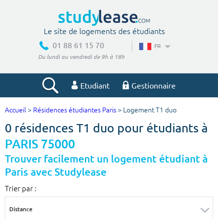
Le site de logements des étudiants
01 88 61 15 70
FR
Du lundi au vendredi de 9h à 18h
Etudiant
Gestionnaire
Accueil
>
Résidences étudiantes Paris
> Logement T1 duo
Votre recherche
0 résidences T1 duo pour étudiants à
Ville, école
PARIS 75000
Trouver facilement un logement étudiant à
Paris avec Studylease
Budget min
Budget max
Trier par :
€
€