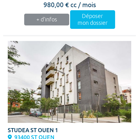
980,00 € cc / mois
Déposer
+ d'infos
mon dossier
STUDEA ST OUEN 1
93400 ST OUEN