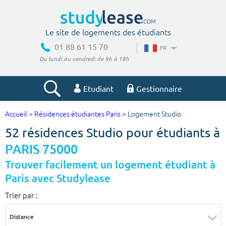
Le site de logements des étudiants
01 88 61 15 70
FR
Du lundi au vendredi de 9h à 18h
Etudiant
Gestionnaire
Accueil
>
Résidences étudiantes Paris
> Logement Studio
Votre recherche
52 résidences Studio pour étudiants à
Ville, école
PARIS 75000
Trouver facilement un logement étudiant à
Paris avec Studylease
Budget min
Budget max
Trier par :
€
€